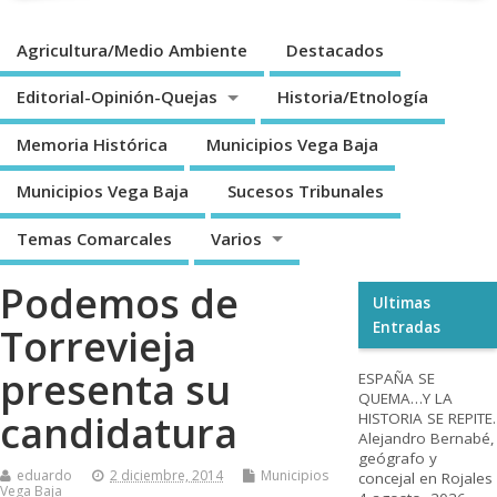
Agricultura/Medio Ambiente
Destacados
Editorial-Opinión-Quejas
Historia/Etnología
Memoria Histórica
Municipios Vega Baja
Municipios Vega Baja
Sucesos Tribunales
Temas Comarcales
Varios
Podemos de
Ultimas
Entradas
Torrevieja
presenta su
ESPAÑA SE
QUEMA…Y LA
candidatura
HISTORIA SE REPITE.
Alejandro Bernabé,
geógrafo y
eduardo
2 diciembre, 2014
Municipios
concejal en Rojales
Vega Baja