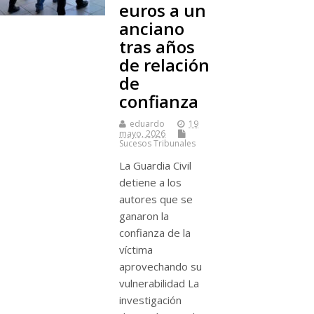
euros a un
anciano
tras años
de relación
de
confianza
eduardo
19
mayo, 2026
Sucesos Tribunales
La Guardia Civil
detiene a los
autores que se
ganaron la
confianza de la
víctima
aprovechando su
vulnerabilidad La
investigación