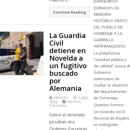
participativos
JORNADAS DE
Continue Reading
MEMORIA
HISTÓRICA VIENTO
DEL PUEBLO EN
La Guardia
HOMENAJE A LA
GUERRILLA
Civil
ANTIFRANQUISTA.
detiene en
La plataforma
Novelda a
“sanidad pública y
un fugitivo
de calidad” acusa al
buscado
Gobierno
por
Valenciano de
ocultar la situación
Alemania
del departamento
eduardo
7 julio,
de Torrevieja
2026
Sucesos
Quienes Somos
Tribunales
Un incendio en El
Sobre el detenido
Recorral de Rojales
pesaban dos
es extinguido
Órdenes Europeas