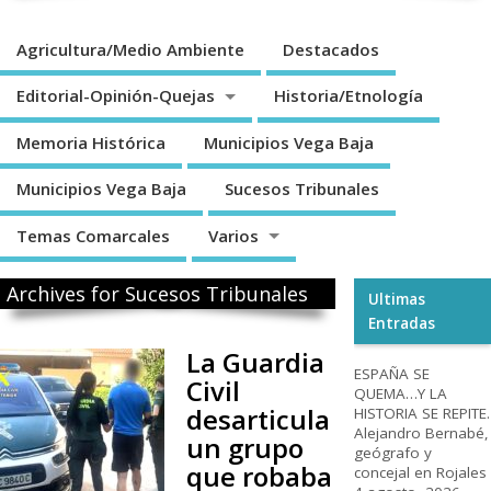
Agricultura/Medio Ambiente
Destacados
Editorial-Opinión-Quejas
Historia/Etnología
Memoria Histórica
Municipios Vega Baja
Municipios Vega Baja
Sucesos Tribunales
Temas Comarcales
Varios
Archives for Sucesos Tribunales
Ultimas
Entradas
La Guardia
ESPAÑA SE
Civil
QUEMA…Y LA
desarticula
HISTORIA SE REPITE.
Alejandro Bernabé,
un grupo
geógrafo y
que robaba
concejal en Rojales