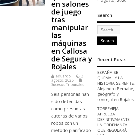
4 agosto, 2026
en salones
de juego
Search
tras
manipular
las
máquinas
en Callosa
de Segura y
Recent Posts
Rojales
ESPAÑA SE
eduardo
2
QUEMA…Y LA
agosto, 2026
HISTORIA SE REPITE.
Sucesos Tribunales
Alejandro Bernabé,
Seis personas han
geógrafo y
concejal en Rojales
sido detenidas
como presuntas
TORREVIEJA
APRUEBA
autoras de varios
DEFINITIVAMENTE
robos con un
LA ORDENANZA
método planificado
QUE REGULARÁ