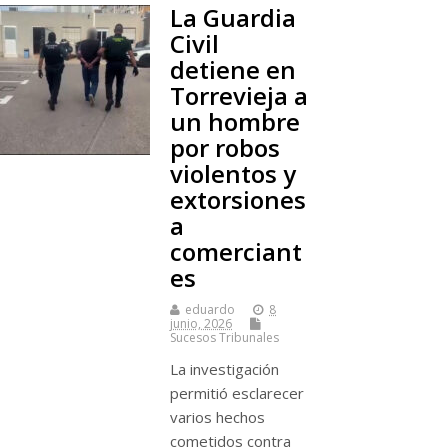
La Guardia
Civil
detiene en
Torrevieja a
un hombre
por robos
violentos y
extorsiones
a
comerciant
es
eduardo
8
junio, 2026
Sucesos Tribunales
La investigación
permitió esclarecer
varios hechos
cometidos contra