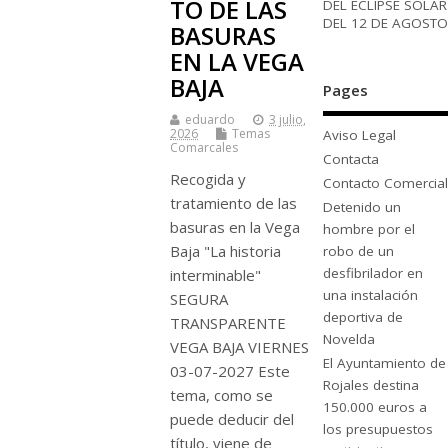
TO DE LAS
DEL ECLIPSE SOLAR
DEL 12 DE AGOSTO
BASURAS
EN LA VEGA
BAJA
Pages
eduardo
3 julio,
2026
Temas
Aviso Legal
Comarcales
Contacta
Recogida y
Contacto Comercial
tratamiento de las
Detenido un
basuras en la Vega
hombre por el
Baja "La historia
robo de un
desfibrilador en
interminable"
una instalación
SEGURA
deportiva de
TRANSPARENTE
Novelda
VEGA BAJA VIERNES
El Ayuntamiento de
03-07-2027 Este
Rojales destina
tema, como se
150.000 euros a
puede deducir del
los presupuestos
título, viene de