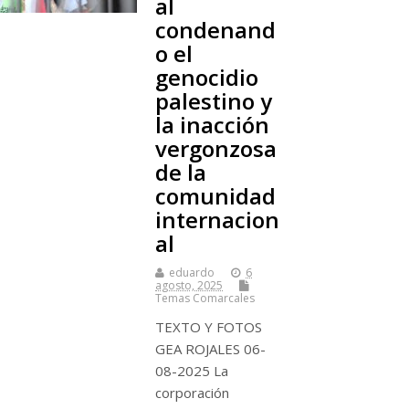
al
condenand
o el
genocidio
palestino y
la inacción
vergonzosa
de la
comunidad
internacion
al
eduardo
6
agosto, 2025
Temas Comarcales
TEXTO Y FOTOS
GEA ROJALES 06-
08-2025 La
corporación