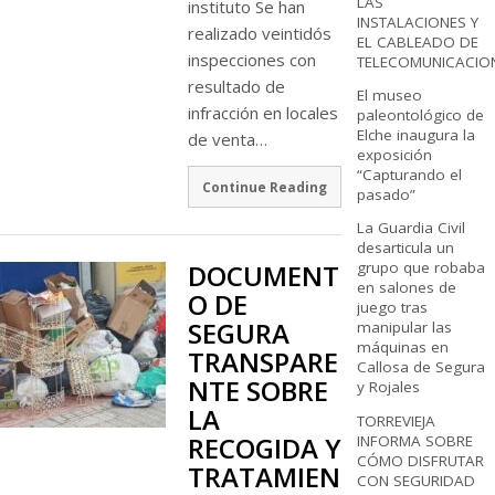
LAS
instituto Se han
INSTALACIONES Y
realizado veintidós
EL CABLEADO DE
inspecciones con
TELECOMUNICACIO
resultado de
El museo
infracción en locales
paleontológico de
Elche inaugura la
de venta…
exposición
“Capturando el
Continue Reading
pasado”
La Guardia Civil
desarticula un
DOCUMENT
grupo que robaba
en salones de
O DE
juego tras
SEGURA
manipular las
máquinas en
TRANSPARE
Callosa de Segura
NTE SOBRE
y Rojales
LA
TORREVIEJA
RECOGIDA Y
INFORMA SOBRE
CÓMO DISFRUTAR
TRATAMIEN
CON SEGURIDAD