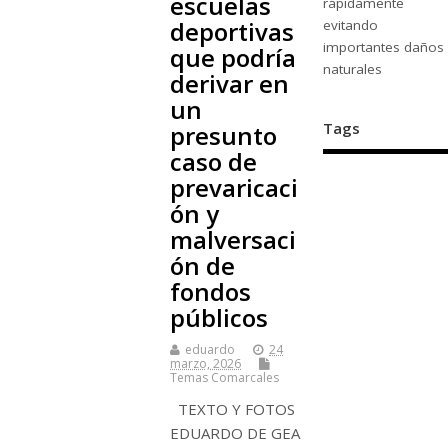
escuelas
rápidamente
deportivas
evitando
importantes daños
que podría
naturales
derivar en
un
Tags
presunto
caso de
prevaricaci
ón y
malversaci
ón de
fondos
públicos
eduardo
24
marzo, 2026
Temas Comarcales
TEXTO Y FOTOS
EDUARDO DE GEA