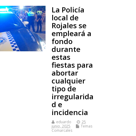
La Policía
local de
Rojales se
empleará a
fondo
durante
estas
fiestas para
abortar
cualquier
tipo de
irregularida
d e
incidencia
eduardo
25
junio, 2025
Temas
Comarcales