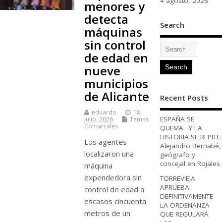
4 agosto, 2026
menores y
detecta
Search
máquinas
sin control
de edad en
nueve
municipios
de Alicante
Recent Posts
eduardo
18
ESPAÑA SE
julio, 2026
Temas
Comarcales
QUEMA…Y LA
HISTORIA SE REPITE.
Los agentes
Alejandro Bernabé,
localizaron una
geógrafo y
concejal en Rojales
máquina
expendedora sin
TORREVIEJA
APRUEBA
control de edad a
DEFINITIVAMENTE
escasos cincuenta
LA ORDENANZA
metros de un
QUE REGULARÁ