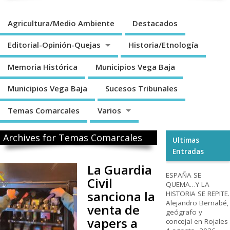
Agricultura/Medio Ambiente
Destacados
Editorial-Opinión-Quejas
Historia/Etnología
Memoria Histórica
Municipios Vega Baja
Municipios Vega Baja
Sucesos Tribunales
Temas Comarcales
Varios
Archives for Temas Comarcales
Ultimas
Entradas
La Guardia
ESPAÑA SE
Civil
QUEMA…Y LA
sanciona la
HISTORIA SE REPITE.
Alejandro Bernabé,
venta de
geógrafo y
vapers a
concejal en Rojales