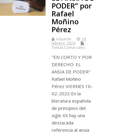
PODER” por
Rafael
Moñino
Pérez
eduardo
16
febrero, 2024
Temas Comarcales
"EN CORTO Y POR
DERECHO: EL
ANSIA DE PODER"
Rafael Moñino
Pérez VIERNES 16-
02-2023 En la
literatura española
de principios del
siglo XX hay una
destacada
referencia al ansia