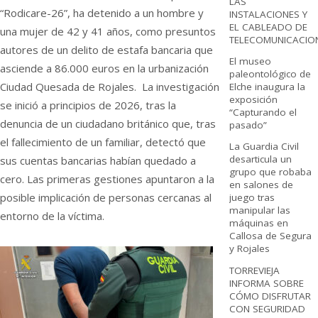
LAS
“Rodicare-26”, ha detenido a un hombre y
INSTALACIONES Y
EL CABLEADO DE
una mujer de 42 y 41 años, como presuntos
TELECOMUNICACIO
autores de un delito de estafa bancaria que
El museo
asciende a 86.000 euros en la urbanización
paleontológico de
Ciudad Quesada de Rojales. La investigación
Elche inaugura la
exposición
se inició a principios de 2026, tras la
“Capturando el
denuncia de un ciudadano británico que, tras
pasado”
el fallecimiento de un familiar, detectó que
La Guardia Civil
desarticula un
sus cuentas bancarias habían quedado a
grupo que robaba
cero. Las primeras gestiones apuntaron a la
en salones de
posible implicación de personas cercanas al
juego tras
manipular las
entorno de la víctima.
máquinas en
Callosa de Segura
y Rojales
TORREVIEJA
INFORMA SOBRE
CÓMO DISFRUTAR
CON SEGURIDAD