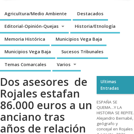
Agricultura/Medio Ambiente
Destacados
Editorial-Opinión-Quejas
Historia/Etnología
Memoria Histórica
Municipios Vega Baja
Municipios Vega Baja
Sucesos Tribunales
Temas Comarcales
Varios
Dos asesores de
Ultimas
Entradas
Rojales estafan
86.000 euros a un
ESPAÑA SE
QUEMA…Y LA
anciano tras
HISTORIA SE REPITE.
Alejandro Bernabé,
geógrafo y
años de relación
concejal en Rojales