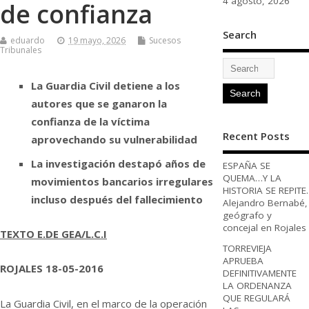
4 agosto, 2026
de confianza
Search
eduardo
19 mayo, 2026
Sucesos
Tribunales
La Guardia Civil detiene a los
autores que se ganaron la
confianza de la víctima
Recent Posts
aprovechando su vulnerabilidad
La investigación destapó años de
ESPAÑA SE
QUEMA…Y LA
movimientos bancarios irregulares
HISTORIA SE REPITE.
incluso después del fallecimiento
Alejandro Bernabé,
geógrafo y
concejal en Rojales
TEXTO E.DE GEA/L.C.I
TORREVIEJA
APRUEBA
ROJALES 18-05-2016
DEFINITIVAMENTE
LA ORDENANZA
QUE REGULARÁ
La Guardia Civil, en el marco de la operación