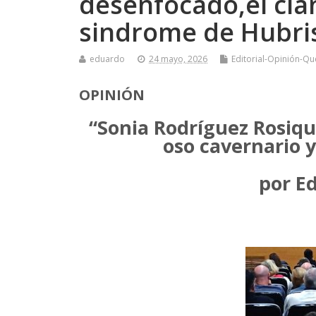
desenfocado,el clan
sindrome de Hubris
eduardo
24 mayo, 2026
Editorial-Opinión-Qu
OPINIÓN
“Sonia Rodríguez Rosique
oso cavernario y
por E