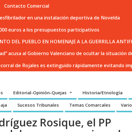
Contacto Comercial
sfibrilador en una instalación deportiva de Novelda
000 euros a los presupuestos participativos
NTO DEL PUEBLO EN HOMENAJE A LA GUERRILLA ANTIF
dad” acusa al Gobierno Valenciano de ocultar la situación
ecorral de Rojales es extinguido rápidamente evitando i
os
Editorial-Opinión-Quejas
Historia/Etnología
Baja
Sucesos Tribunales
Temas Comarcales
Vari
ríguez Rosique, el PP