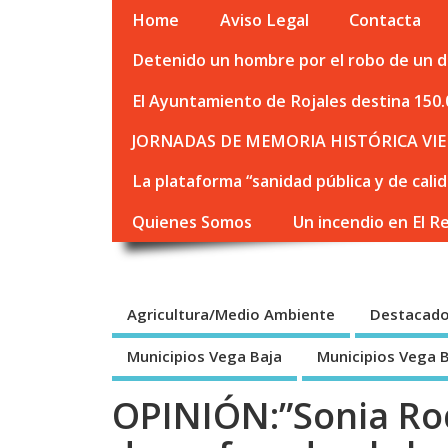
Home
Aviso Legal
Contacta
Detenido un hombre por el robo de un de
El Ayuntamiento de Rojales destina 150.
JORNADAS DE MEMORIA HISTÓRICA VIE
La plataforma “sanidad pública y de cali
Quienes Somos
Un incendio en El R
Agricultura/Medio Ambiente
Destacad
Municipios Vega Baja
Municipios Vega 
OPINIÓN:”Sonia Rod