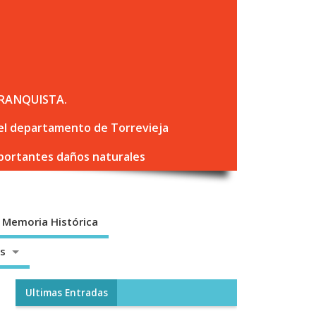
RANQUISTA.
 del departamento de Torrevieja
mportantes daños naturales
Memoria Histórica
os
Ultimas Entradas