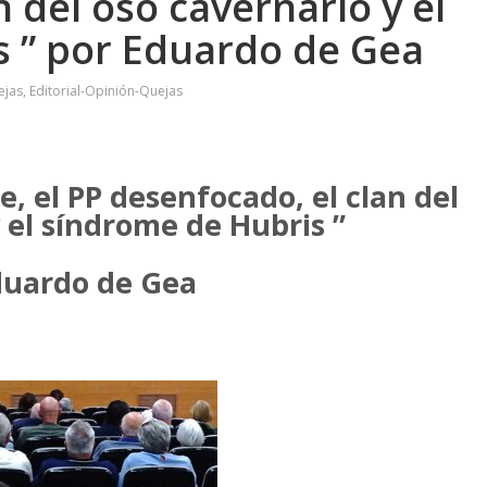
 del oso cavernario y el
 ” por Eduardo de Gea
ejas
,
Editorial-Opinión-Quejas
, el PP desenfocado, el clan del
 el síndrome de Hubris ”
duardo de Gea