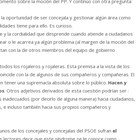
omento sobre la moción del PP. Y continúo con otra pregunta:
la oportunidad de ser concejala y gestionar algún área como
lidades tiene para ello. Es curioso.
e y la cordialidad que desprende cuando atiende a ciudadanos
ear o le acarrea ya algún problema (al margen de la moción del
stan con la de otros miembros del equipo de gobierno
odos los rojaleros y rojaleras. Esta premisa a la vista de los
 coincide con la de algunos de sus compañeros y compañeras. El
en tener una supremacía absoluta sobre lo público.
Hacen y
os
. Otros adjetivos derivados de esta cuestión podrían ser :
os inadecuados (por decirlo de alguna manera) hacia ciudadanos,
s, e incluso también hacia sus propios compañeros y
gunos de los concejales y concejalas del PSOE sufran
el
los lectores decir que este síndrome se le conoce como