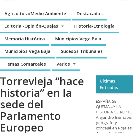
Agricultura/Medio Ambiente
Destacados
Editorial-Opinión-Quejas
Historia/Etnología
Memoria Histórica
Municipios Vega Baja
Municipios Vega Baja
Sucesos Tribunales
Temas Comarcales
Varios
Torrevieja “hace
Ultimas
Entradas
historia” en la
sede del
ESPAÑA SE
QUEMA…Y LA
Parlamento
HISTORIA SE REPITE.
Alejandro Bernabé,
geógrafo y
Europeo
concejal en Rojales