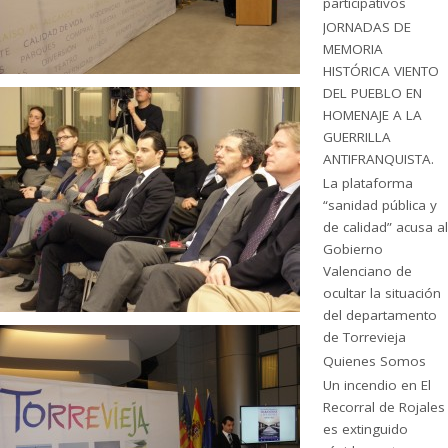
participativos
JORNADAS DE
MEMORIA
HISTÓRICA VIENTO
DEL PUEBLO EN
HOMENAJE A LA
GUERRILLA
ANTIFRANQUISTA.
La plataforma
“sanidad pública y
de calidad” acusa al
Gobierno
Valenciano de
ocultar la situación
del departamento
de Torrevieja
Quienes Somos
Un incendio en El
Recorral de Rojales
es extinguido