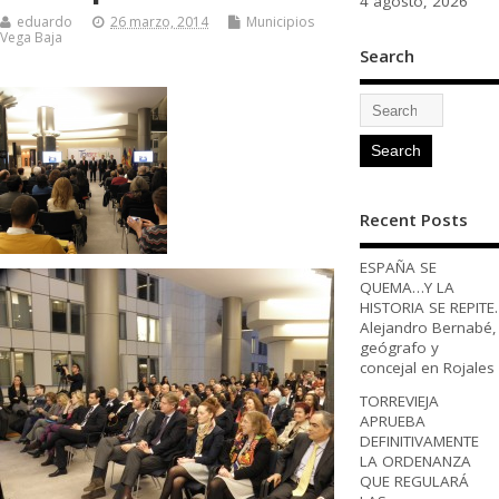
4 agosto, 2026
eduardo
26 marzo, 2014
Municipios
Vega Baja
Search
Recent Posts
ESPAÑA SE
QUEMA…Y LA
HISTORIA SE REPITE.
Alejandro Bernabé,
geógrafo y
concejal en Rojales
TORREVIEJA
APRUEBA
DEFINITIVAMENTE
LA ORDENANZA
QUE REGULARÁ