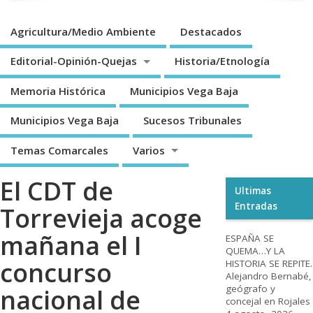
Agricultura/Medio Ambiente
Destacados
Editorial-Opinión-Quejas
Historia/Etnología
Memoria Histórica
Municipios Vega Baja
Municipios Vega Baja
Sucesos Tribunales
Temas Comarcales
Varios
El CDT de
Ultimas
Entradas
Torrevieja acoge
mañana el I
ESPAÑA SE
QUEMA…Y LA
concurso
HISTORIA SE REPITE.
Alejandro Bernabé,
geógrafo y
nacional de
concejal en Rojales