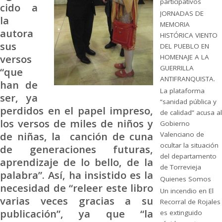
participativos
cido a
JORNADAS DE
la
MEMORIA
autora
HISTÓRICA VIENTO
sus
DEL PUEBLO EN
versos
HOMENAJE A LA
GUERRILLA
“que
ANTIFRANQUISTA.
han de
La plataforma
ser, ya
“sanidad pública y
perdidos en el papel impreso,
de calidad” acusa al
los versos de miles de niños y
Gobierno
de niñas, la canción de cuna
Valenciano de
ocultar la situación
de generaciones futuras,
del departamento
aprendizaje de lo bello, de la
de Torrevieja
palabra”. Así, ha insistido es la
Quienes Somos
necesidad de “releer este libro
Un incendio en El
varias veces gracias a su
Recorral de Rojales
publicación”, ya que “la
es extinguido