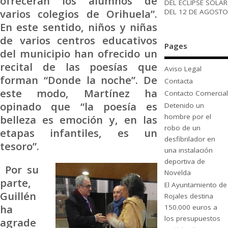
ofrecerán los alumnos de
DEL ECLIPSE SOLAR
varios colegios de Orihuela”.
DEL 12 DE AGOSTO
En este sentido, niños y niñas
de varios centros educativos
Pages
del municipio han ofrecido un
recital de las poesías que
Aviso Legal
forman “Donde la noche”. De
Contacta
este modo, Martínez ha
Contacto Comercial
opinado que “la poesía es
Detenido un
hombre por el
belleza es emoción y, en las
robo de un
etapas infantiles, es un
desfibrilador en
tesoro”.
una instalación
deportiva de
Por su
Novelda
parte,
El Ayuntamiento de
Guillén
Rojales destina
ha
150.000 euros a
los presupuestos
agrade