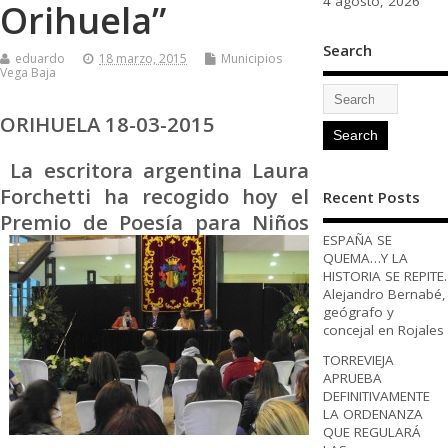
4 agosto, 2026
Orihuela”
Search
eduardo
18 marzo, 2015
Municipios
Vega Baja
ORIHUELA 18-03-2015
La escritora argentina Laura
Forchetti ha recogido hoy el
Recent Posts
Premio de
Poesía para Niños
ESPAÑA SE
QUEMA…Y LA
HISTORIA SE REPITE.
Alejandro Bernabé,
geógrafo y
concejal en Rojales
TORREVIEJA
APRUEBA
DEFINITIVAMENTE
LA ORDENANZA
QUE REGULARÁ