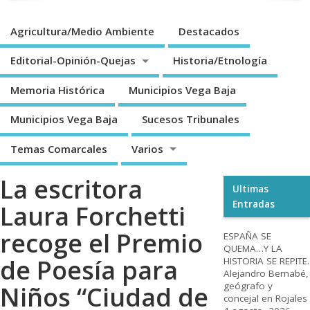
Agricultura/Medio Ambiente
Destacados
Editorial-Opinión-Quejas
Historia/Etnología
Memoria Histórica
Municipios Vega Baja
Municipios Vega Baja
Sucesos Tribunales
Temas Comarcales
Varios
La escritora
Ultimas
Entradas
Laura Forchetti
recoge el Premio
ESPAÑA SE
QUEMA…Y LA
de Poesía para
HISTORIA SE REPITE.
Alejandro Bernabé,
geógrafo y
Niños “Ciudad de
concejal en Rojales