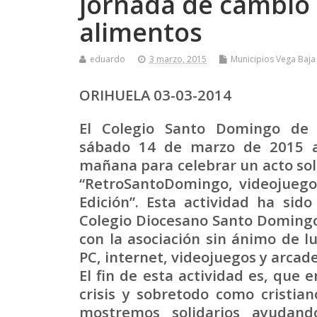
jornada de cambio 
alimentos
eduardo
3 marzo, 2015
Municipios Vega Baja
ORIHUELA 03-03-2014
El Colegio Santo Domingo de 
sábado 14 de marzo de
2015 a
mañana para celebrar un acto soli
“RetroSantoDomingo, videojuegos
Edición”. Esta actividad ha sid
Colegio Diocesano Santo Domingo
con la asociación sin ánimo de l
PC, internet, videojuegos y arcad
El fin de esta actividad es, que 
crisis y sobretodo como cristia
mostremos solidarios ayudand