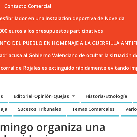
Contacto Comercial
sfibrilador en una instalación deportiva de Novelda
000 euros a los presupuestos participativos
NTO DEL PUEBLO EN HOMENAJE A LA GUERRILLA ANTIF
dad” acusa al Gobierno Valenciano de ocultar la situación
ecorral de Rojales es extinguido rápidamente evitando i
os
Editorial-Opinión-Quejas
Historia/Etnología
Baja
Sucesos Tribunales
Temas Comarcales
Vari
omingo organiza una