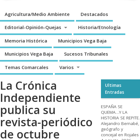
Agricultura/Medio Ambiente
Destacados
Editorial-Opinión-Quejas
Historia/Etnología
Memoria Histórica
Municipios Vega Baja
Municipios Vega Baja
Sucesos Tribunales
Temas Comarcales
Varios
La Crónica
Ultimas
Entradas
Independiente
publica su
ESPAÑA SE
QUEMA…Y LA
revista-periódico
HISTORIA SE REPITE.
Alejandro Bernabé,
geógrafo y
de octubre
concejal en Rojales