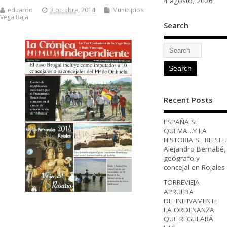
4 agosto, 2026
eduardo
3 octubre, 2014
Municipios
Vega Baja
Search
Recent Posts
ESPAÑA SE
QUEMA…Y LA
HISTORIA SE REPITE.
Alejandro Bernabé,
geógrafo y
concejal en Rojales
TORREVIEJA
APRUEBA
DEFINITIVAMENTE
LA ORDENANZA
QUE REGULARÁ