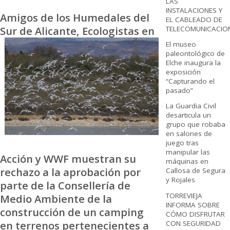
LAS
INSTALACIONES Y
Amigos de los Humedales del
EL CABLEADO DE
Sur de Alicante, Ecologistas en
TELECOMUNICACIO
El museo
paleontológico de
Elche inaugura la
exposición
“Capturando el
pasado”
La Guardia Civil
desarticula un
grupo que robaba
en salones de
juego tras
manipular las
Acción y WWF muestran su
máquinas en
rechazo a la aprobación por
Callosa de Segura
y Rojales
parte de la Consellería de
TORREVIEJA
Medio Ambiente de la
INFORMA SOBRE
construcción de un camping
CÓMO DISFRUTAR
en terrenos pertenecientes a
CON SEGURIDAD