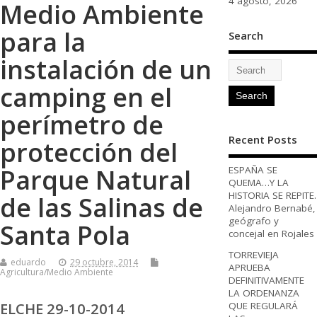
4 agosto, 2026
Medio Ambiente
para la
Search
instalación de un
camping en el
perímetro de
Recent Posts
protección del
Parque Natural
ESPAÑA SE
QUEMA…Y LA
HISTORIA SE REPITE.
de las Salinas de
Alejandro Bernabé,
geógrafo y
Santa Pola
concejal en Rojales
TORREVIEJA
eduardo
29 octubre, 2014
APRUEBA
Agricultura/Medio Ambiente
DEFINITIVAMENTE
LA ORDENANZA
ELCHE 29-10-2014
QUE REGULARÁ