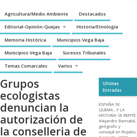
Agricultura/Medio Ambiente
Destacados
Editorial-Opinión-Quejas
Historia/Etnología
Memoria Histórica
Municipios Vega Baja
Municipios Vega Baja
Sucesos Tribunales
Temas Comarcales
Varios
Grupos
Ultimas
Entradas
ecologistas
denuncian la
ESPAÑA SE
QUEMA…Y LA
autorización de
HISTORIA SE REPITE.
Alejandro Bernabé,
geógrafo y
la conselleria de
concejal en Rojales