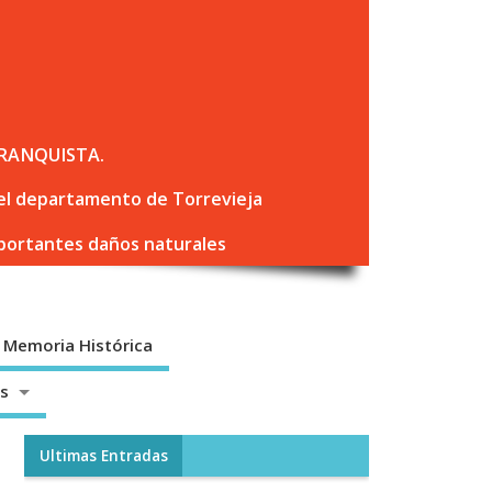
RANQUISTA.
 del departamento de Torrevieja
mportantes daños naturales
Memoria Histórica
os
Ultimas Entradas