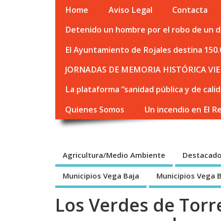
Home
Aviso Legal
Contacta
Detenido un hombre por el robo de un de
El Ayuntamiento de Rojales destina 150.
JORNADAS DE MEMORIA HISTÓRICA VIE
La plataforma “sanidad pública y de cali
Quienes Somos
Un incendio en El R
Agricultura/Medio Ambiente
Destacad
Municipios Vega Baja
Municipios Vega 
Los Verdes de Torr