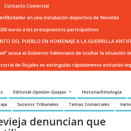
Contacto Comercial
sfibrilador en una instalación deportiva de Novelda
000 euros a los presupuestos participativos
NTO DEL PUEBLO EN HOMENAJE A LA GUERRILLA ANTIF
dad” acusa al Gobierno Valenciano de ocultar la situación
ecorral de Rojales es extinguido rápidamente evitando i
os
Editorial-Opinión-Quejas
Historia/Etnología
Baja
Sucesos Tribunales
Temas Comarcales
Vari
evieja denuncian que