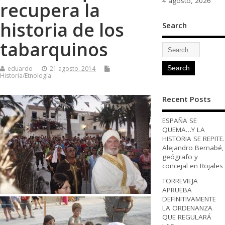
4 agosto, 2026
recupera la
historia de los
Search
tabarquinos
eduardo
21 agosto, 2014
Historia/Etnología
Recent Posts
ESPAÑA SE
QUEMA…Y LA
HISTORIA SE REPITE.
Alejandro Bernabé,
geógrafo y
concejal en Rojales
TORREVIEJA
APRUEBA
DEFINITIVAMENTE
LA ORDENANZA
QUE REGULARÁ