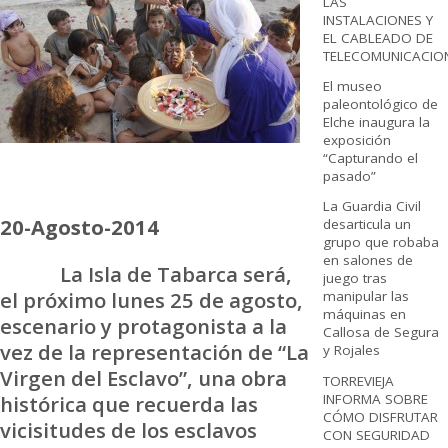
LAS
INSTALACIONES Y
EL CABLEADO DE
TELECOMUNICACIO
El museo
paleontológico de
Elche inaugura la
exposición
“Capturando el
pasado”
La Guardia Civil
20-Agosto-2014
desarticula un
grupo que robaba
en salones de
La Isla de Tabarca será,
juego tras
el próximo lunes 25 de agosto,
manipular las
máquinas en
escenario y protagonista a la
Callosa de Segura
vez de la representación de “La
y Rojales
Virgen del Esclavo”, una obra
TORREVIEJA
INFORMA SOBRE
histórica que recuerda las
CÓMO DISFRUTAR
vicisitudes de los esclavos
CON SEGURIDAD