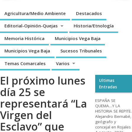
Agricultura/Medio Ambiente
Destacados
Editorial-Opinión-Quejas
Historia/Etnología
Memoria Histórica
Municipios Vega Baja
Municipios Vega Baja
Sucesos Tribunales
Temas Comarcales
Varios
El próximo lunes
Ultimas
Entradas
día 25 se
representará “La
ESPAÑA SE
QUEMA…Y LA
Virgen del
HISTORIA SE REPITE.
Alejandro Bernabé,
geógrafo y
Esclavo” que
concejal en Rojales