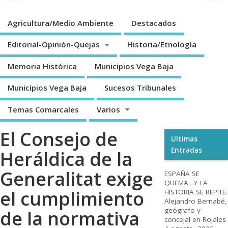
Agricultura/Medio Ambiente
Destacados
Editorial-Opinión-Quejas
Historia/Etnología
Memoria Histórica
Municipios Vega Baja
Municipios Vega Baja
Sucesos Tribunales
Temas Comarcales
Varios
El Consejo de
Ultimas
Entradas
Heráldica de la
Generalitat exige
ESPAÑA SE
QUEMA…Y LA
el cumplimiento
HISTORIA SE REPITE.
Alejandro Bernabé,
geógrafo y
de la normativa
concejal en Rojales