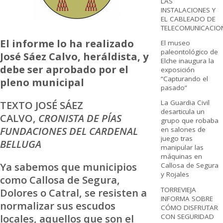
LAS
INSTALACIONES Y
EL CABLEADO DE
TELECOMUNICACIO
El informe lo ha realizado
El museo
paleontológico de
José Sáez Calvo, heráldista, y
Elche inaugura la
debe ser aprobado por el
exposición
“Capturando el
pleno municipal
pasado”
TEXTO JOSÉ SÁEZ
La Guardia Civil
desarticula un
CALVO,
CRONISTA DE PÍAS
grupo que robaba
FUNDACIONES DEL CARDENAL
en salones de
juego tras
BELLUGA
manipular las
máquinas en
Ya sabemos que municipios
Callosa de Segura
y Rojales
como Callosa de Segura,
TORREVIEJA
Dolores o Catral, se resisten a
INFORMA SOBRE
normalizar sus escudos
CÓMO DISFRUTAR
locales, aquellos que son el
CON SEGURIDAD