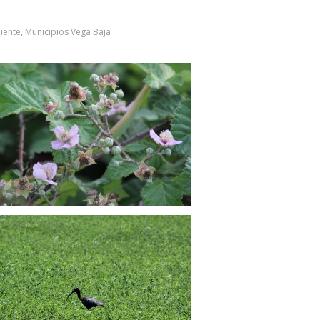
iente
,
Municipios Vega Baja