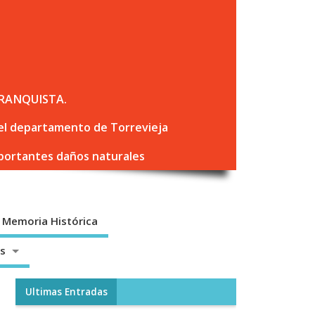
RANQUISTA.
 del departamento de Torrevieja
mportantes daños naturales
Memoria Histórica
os
Ultimas Entradas