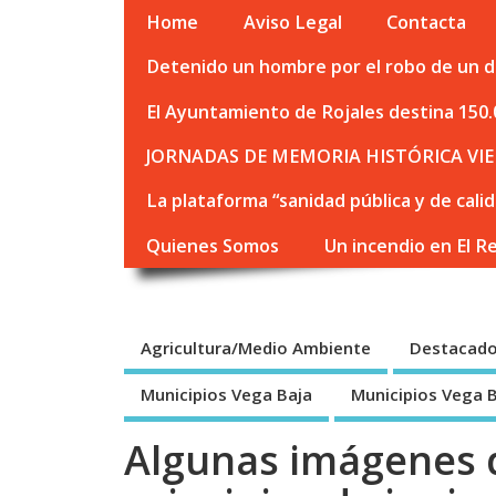
Home
Aviso Legal
Contacta
Detenido un hombre por el robo de un de
El Ayuntamiento de Rojales destina 150.
JORNADAS DE MEMORIA HISTÓRICA VIE
La plataforma “sanidad pública y de cali
Quienes Somos
Un incendio en El R
Agricultura/Medio Ambiente
Destacad
Municipios Vega Baja
Municipios Vega 
Algunas imágenes d