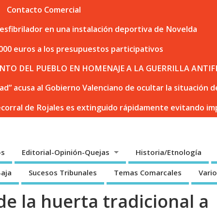
Contacto Comercial
sfibrilador en una instalación deportiva de Novelda
000 euros a los presupuestos participativos
NTO DEL PUEBLO EN HOMENAJE A LA GUERRILLA ANTIF
dad” acusa al Gobierno Valenciano de ocultar la situación
ecorral de Rojales es extinguido rápidamente evitando i
os
Editorial-Opinión-Quejas
Historia/Etnología
Baja
Sucesos Tribunales
Temas Comarcales
Vari
e la huerta tradicional a