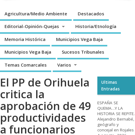
Agricultura/Medio Ambiente
Destacados
Editorial-Opinión-Quejas
Historia/Etnología
Memoria Histórica
Municipios Vega Baja
Municipios Vega Baja
Sucesos Tribunales
Temas Comarcales
Varios
El PP de Orihuela
Ultimas
Entradas
critica la
aprobación de 49
ESPAÑA SE
QUEMA…Y LA
productividades
HISTORIA SE REPITE.
Alejandro Bernabé,
geógrafo y
a funcionarios
concejal en Rojales