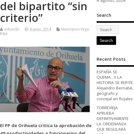
4 agosto, 2026
del bipartito “sin
criterio”
Search
eduardo
4 junio, 2014
Municipios Vega
Baja
Recent Posts
ESPAÑA SE
QUEMA…Y LA
HISTORIA SE REPITE.
Alejandro Bernabé,
geógrafo y
concejal en Rojales
TORREVIEJA
APRUEBA
DEFINITIVAMENTE
LA ORDENANZA
El PP de Orihuela critica la aprobación de
QUE REGULARÁ
49 productividades a funcionarios del