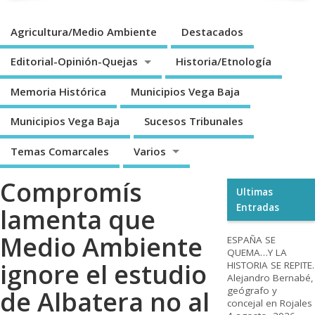
Agricultura/Medio Ambiente
Destacados
Editorial-Opinión-Quejas
Historia/Etnología
Memoria Histórica
Municipios Vega Baja
Municipios Vega Baja
Sucesos Tribunales
Temas Comarcales
Varios
Compromís
Ultimas
Entradas
lamenta que
Medio Ambiente
ESPAÑA SE
QUEMA…Y LA
ignore el estudio
HISTORIA SE REPITE.
Alejandro Bernabé,
geógrafo y
de Albatera no al
concejal en Rojales