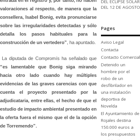
entrada en el registro y, por tanto, no hacen
DEL ECLIPSE SOLAR
DEL 12 DE AGOSTO
valoraciones al respecto, de manera que la
consellera, Isabel Bonig, evita pronunciarse
sobre las irregularidades detectadas y sólo
Pages
detalla los pasos habituales para la
Aviso Legal
construcción de un vertedero”
, ha apuntado.
Contacta
Contacto Comercial
La diputada de Compromís ha señalado que
Detenido un
“es lamentable que Bonig siga mirando
hombre por el
hacia otro lado cuando hay múltiples
robo de un
evidencias de las graves carencias con que
desfibrilador en
una instalación
cuenta el proyecto presentado por la
deportiva de
adjudicataria, entre ellas, el hecho de que el
Novelda
estudio de impacto ambiental presentado en
El Ayuntamiento de
la oferta fuera el mismo que el de la opción
Rojales destina
de Torremendo”.
150.000 euros a
los presupuestos