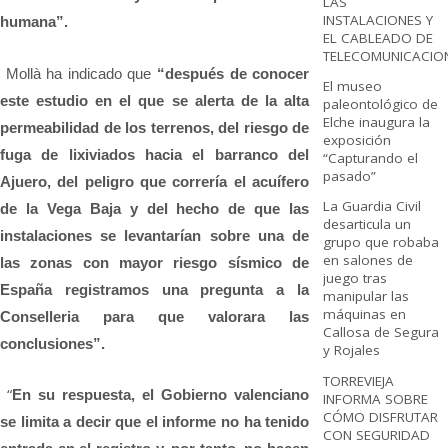
LAS
INSTALACIONES Y
humana”.
EL CABLEADO DE
TELECOMUNICACIO
Mollà ha indicado que
“después de conocer
El museo
este estudio en el que se alerta de la alta
paleontológico de
Elche inaugura la
permeabilidad de los terrenos, del riesgo de
exposición
fuga de lixiviados hacia el barranco del
“Capturando el
pasado”
Ajuero, del peligro que correría el acuífero
La Guardia Civil
de la Vega Baja y del hecho de que las
desarticula un
instalaciones se levantarían sobre una de
grupo que robaba
en salones de
las zonas con mayor riesgo sísmico de
juego tras
España registramos una pregunta a la
manipular las
máquinas en
Conselleria para que valorara las
Callosa de Segura
conclusiones”.
y Rojales
TORREVIEJA
“
En su respuesta, el Gobierno valenciano
INFORMA SOBRE
CÓMO DISFRUTAR
se limita a decir que el informe no ha tenido
CON SEGURIDAD