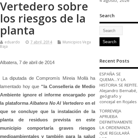
4 agosto, 2026
Vertedero sobre
los riesgos de la
Search
planta
eduardo
7 abril, 2014
Municipios Vega
Baja
Recent Posts
Albatera, 7 de abril de 2014
ESPAÑA SE
La diputada de Compromís Mireia Mollà ha
QUEMA…Y LA
HISTORIA SE REPITE.
lamentado hoy que
“la Conselleria de Medio
Alejandro Bernabé,
Ambiente ignore el informe encargado por
geógrafo y
concejal en Rojales
la plataforma
Albatera No Al Vertedero
en el
TORREVIEJA
que se concluye que la instalación de la
APRUEBA
planta de residuos prevista en este
DEFINITIVAMENTE
LA ORDENANZA
municipio comportaría graves riesgos
QUE REGULARÁ
medioambientales y también para la salud