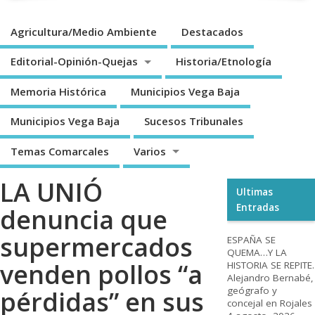
Agricultura/Medio Ambiente
Destacados
Editorial-Opinión-Quejas
Historia/Etnología
Memoria Histórica
Municipios Vega Baja
Municipios Vega Baja
Sucesos Tribunales
Temas Comarcales
Varios
LA UNIÓ
Ultimas
Entradas
denuncia que
supermercados
ESPAÑA SE
QUEMA…Y LA
venden pollos “a
HISTORIA SE REPITE.
Alejandro Bernabé,
geógrafo y
pérdidas” en sus
concejal en Rojales