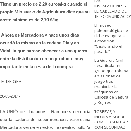
LAS
Tiene un precio de 2,20 euros/kg cuando el
INSTALACIONES Y
EL CABLEADO DE
propio Ministerio de Agricultura dice que su
TELECOMUNICACIO
coste mínimo es de 2,70 €/kg
El museo
paleontológico de
Ahora es Mercadona y hace unos días
Elche inaugura la
exposición
ocurrió lo mismo en la cadena Día y en
“Capturando el
Vidal, lo que parece obedecer a una guerra
pasado”
entre la distribución en un producto muy
La Guardia Civil
desarticula un
importante en la cesta de la compra
grupo que robaba
en salones de
E. DE GEA
juego tras
manipular las
máquinas en
26-03-2014-
Callosa de Segura
y Rojales
TORREVIEJA
LA UNIÓ de Llauradors i Ramaders denuncia
INFORMA SOBRE
que la cadena de supermercados valenciana
CÓMO DISFRUTAR
CON SEGURIDAD
Mercadona vende en estos momentos pollo “a