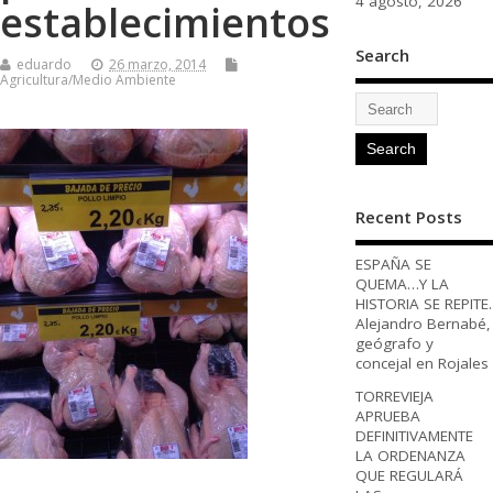
4 agosto, 2026
establecimientos
Search
eduardo
26 marzo, 2014
Agricultura/Medio Ambiente
Recent Posts
ESPAÑA SE
QUEMA…Y LA
HISTORIA SE REPITE.
Alejandro Bernabé,
geógrafo y
concejal en Rojales
TORREVIEJA
APRUEBA
DEFINITIVAMENTE
LA ORDENANZA
QUE REGULARÁ