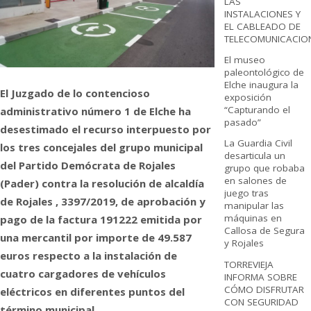
LAS
INSTALACIONES Y
EL CABLEADO DE
TELECOMUNICACIO
El museo
paleontológico de
Elche inaugura la
El Juzgado de lo contencioso
exposición
“Capturando el
administrativo número 1 de Elche ha
pasado”
desestimado el recurso interpuesto por
La Guardia Civil
los tres concejales del grupo municipal
desarticula un
del Partido Demócrata de Rojales
grupo que robaba
en salones de
(Pader) contra la resolución de alcaldía
juego tras
de Rojales , 3397/2019, de aprobación y
manipular las
máquinas en
pago de la factura 191222 emitida por
Callosa de Segura
una mercantil por importe de 49.587
y Rojales
euros respecto a la instalación de
TORREVIEJA
cuatro cargadores de vehículos
INFORMA SOBRE
CÓMO DISFRUTAR
eléctricos en diferentes puntos del
CON SEGURIDAD
término municipal.