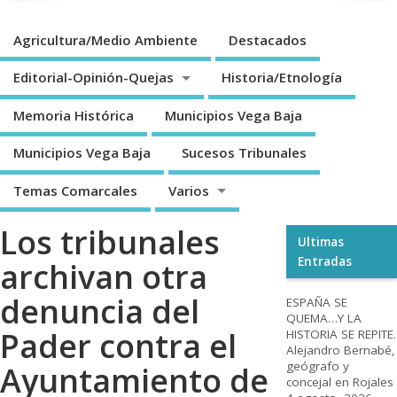
Agricultura/Medio Ambiente
Destacados
Editorial-Opinión-Quejas
Historia/Etnología
Memoria Histórica
Municipios Vega Baja
Municipios Vega Baja
Sucesos Tribunales
Temas Comarcales
Varios
Los tribunales
Ultimas
Entradas
archivan otra
denuncia del
ESPAÑA SE
QUEMA…Y LA
Pader contra el
HISTORIA SE REPITE.
Alejandro Bernabé,
geógrafo y
Ayuntamiento de
concejal en Rojales