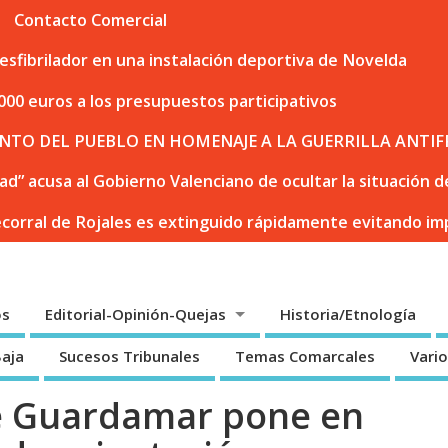
Contacto Comercial
sfibrilador en una instalación deportiva de Novelda
000 euros a los presupuestos participativos
NTO DEL PUEBLO EN HOMENAJE A LA GUERRILLA ANTIF
dad” acusa al Gobierno Valenciano de ocultar la situación
ecorral de Rojales es extinguido rápidamente evitando i
os
Editorial-Opinión-Quejas
Historia/Etnología
Baja
Sucesos Tribunales
Temas Comarcales
Vari
e Guardamar pone en