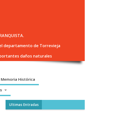
RANQUISTA.
 del departamento de Torrevieja
mportantes daños naturales
Memoria Histórica
os
Ultimas Entradas