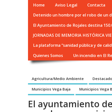
Home
Aviso Legal
Contacta
Detenido un hombre por el robo de un de
El Ayuntamiento de Rojales destina 150.
JORNADAS DE MEMORIA HISTÓRICA VIE
La plataforma “sanidad pública y de cali
Quienes Somos
Un incendio en El R
Agricultura/Medio Ambiente
Destacad
Municipios Vega Baja
Municipios Vega 
El ayuntamiento d