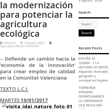
4 agosto, 2026
la modernización
para potenciar la
Search
agricultura
ecológica
eduardo
10 enero, 2017
Agricultura/Medio Ambiente
Recent Posts
– Defiende un cambio hacia la
ESPAÑA SE
QUEMA…Y LA
‘economía de la innovación’
HISTORIA SE REPITE.
para crear empleo de calidad
Alejandro Bernabé,
geógrafo y
en la Comunitat Valenciana
concejal en Rojales
TEXTO L.C.I.
TORREVIEJA
APRUEBA
DEFINITIVAMENTE
MARTES
10/01/2017
LA ORDENANZA
QUE REGULARÁ