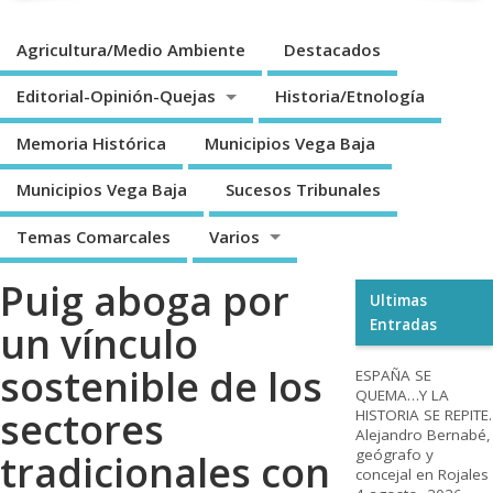
Agricultura/Medio Ambiente
Destacados
Editorial-Opinión-Quejas
Historia/Etnología
Memoria Histórica
Municipios Vega Baja
Municipios Vega Baja
Sucesos Tribunales
Temas Comarcales
Varios
Puig aboga por
Ultimas
Entradas
un vínculo
sostenible de los
ESPAÑA SE
QUEMA…Y LA
sectores
HISTORIA SE REPITE.
Alejandro Bernabé,
geógrafo y
tradicionales con
concejal en Rojales