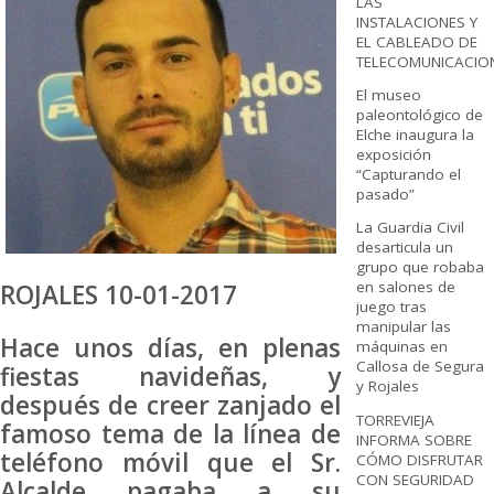
LAS
INSTALACIONES Y
EL CABLEADO DE
TELECOMUNICACIO
El museo
paleontológico de
Elche inaugura la
exposición
“Capturando el
pasado”
La Guardia Civil
desarticula un
grupo que robaba
en salones de
ROJALES 10-01-2017
juego tras
manipular las
Hace unos días, en plenas
máquinas en
Callosa de Segura
fiestas navideñas, y
y Rojales
después de creer zanjado el
TORREVIEJA
famoso tema de la línea de
INFORMA SOBRE
teléfono móvil que el Sr.
CÓMO DISFRUTAR
CON SEGURIDAD
Alcalde pagaba a su