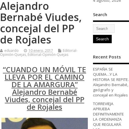
4 agosto, 2026
Alejandro
Bernabé Viudes,
Search
concejal del PP
de Rojales
eduardo
10 enero, 2017
Editorial-
Opinión-Quejas
,
Editorial-Opinión-Quejas
Recent Posts
“CUANDO UN MÓVIL TE
ESPAÑA SE
QUEMA…Y LA
LLEVA POR EL CAMINO
HISTORIA SE REPITE.
DE LA AMARGURA”
Alejandro Bernabé,
Alejandro Bernabé
geógrafo y
concejal en Rojales
Viudes, concejal del PP
TORREVIEJA
de Rojales
APRUEBA
DEFINITIVAMENTE
LA ORDENANZA
QUE REGULARÁ