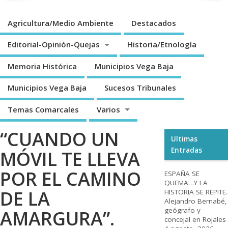
Agricultura/Medio Ambiente
Destacados
Editorial-Opinión-Quejas
Historia/Etnología
Memoria Histórica
Municipios Vega Baja
Municipios Vega Baja
Sucesos Tribunales
Temas Comarcales
Varios
“CUANDO UN
Ultimas
Entradas
MÓVIL TE LLEVA
POR EL CAMINO
ESPAÑA SE
QUEMA…Y LA
DE LA
HISTORIA SE REPITE.
Alejandro Bernabé,
geógrafo y
AMARGURA”.
concejal en Rojales