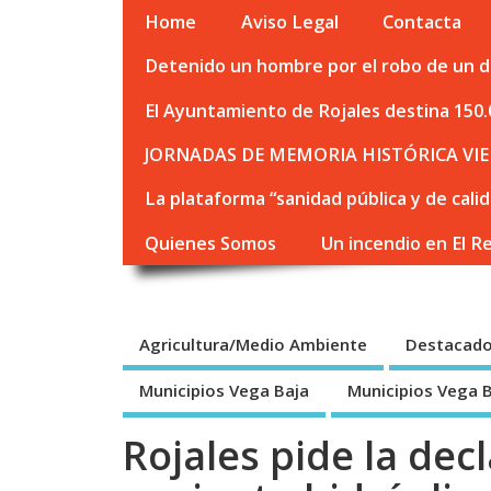
Home
Aviso Legal
Contacta
Detenido un hombre por el robo de un de
El Ayuntamiento de Rojales destina 150.
JORNADAS DE MEMORIA HISTÓRICA VIE
La plataforma “sanidad pública y de cali
Quienes Somos
Un incendio en El R
Agricultura/Medio Ambiente
Destacad
Municipios Vega Baja
Municipios Vega 
Rojales pide la dec