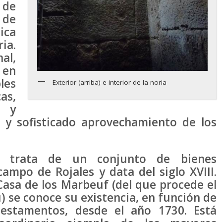
 de
 de
ca
ia.
al,
 en
les
Exterior (arriba) e interior de la noria
as,
… y
 y sofisticado aprovechamiento de los
 trata de un conjunto de bienes
ampo de Rojales y data del siglo XVIII.
Casa de los Marbeuf (del que procede el
 se conoce su existencia, en función de
testamentos, desde el año 1730. Está