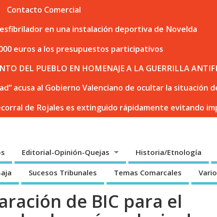
Contacto Comercial
sfibrilador en una instalación deportiva de Novelda
000 euros a los presupuestos participativos
NTO DEL PUEBLO EN HOMENAJE A LA GUERRILLA ANTIF
dad” acusa al Gobierno Valenciano de ocultar la situación
ecorral de Rojales es extinguido rápidamente evitando i
os
Editorial-Opinión-Quejas
Historia/Etnología
Baja
Sucesos Tribunales
Temas Comarcales
Vari
laración de BIC para el