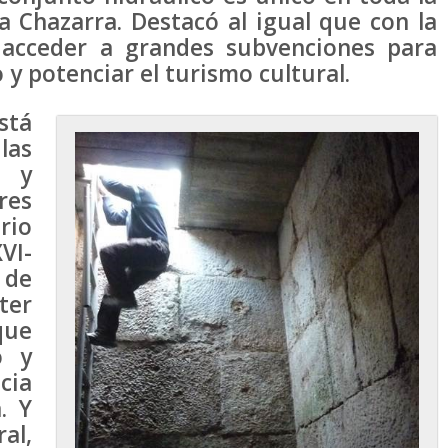
 Chazarra. Destacó al igual que con la
 acceder a grandes subvenciones para
 y potenciar el turismo cultural.
stá
las
 y
res
rio
VI-
 de
er
que
o y
cia
. Y
al,