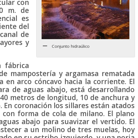
cular con
10 m. de
ncial es
iente del
 canal de
ayores y
Conjunto hidraúlico
 fábrica
e de mampostería y argamasa rematada
a en arco cóncavo hacia la corriente. El
cara de aguas abajo, está desarrollando
40 metros de longitud, 10 de anchura y
. En coronación los sillares están atados
 con forma de cola de milano. El plano
aguas abajo para suavizar el vertido. El
stecer a un molino de tres muelas, hoy
do en su estribo izquierdo, y una noria