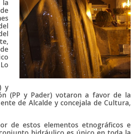
la
de
nes
del
del
te,
de
ico
 Lo
) y
ón (PP y Pader) votaron a favor de la
ente de Alcalde y concejala de Cultura,
lor de estos elementos etnográficos e
 conjunto hidráulico es único en toda la