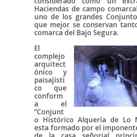
considerado como un extr
Haciendas de campo comarcales
uno de los grandes Conjuntos
que mejor se conservan tanto
comarca del Bajo Segura.
El
complejo
arquitect
ónico y
paisajísti
co que
conform
a el
“Conjunt
o Histórico Alquería de Lo 
esta formado por el imponente
de la casa señorial princi