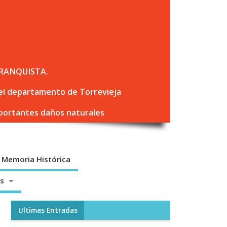
RANQUISTA.
 del departamento de Torrevieja
mportantes daños naturales
Memoria Histórica
os
Ultimas Entradas