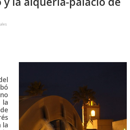
 y la alquería-palacio de
ales
del
obó
eno
la
 de
rés
 la