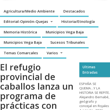
Agricultura/Medio Ambiente
Destacados
Editorial-Opinión-Quejas
Historia/Etnología
Memoria Histórica
Municipios Vega Baja
Municipios Vega Baja
Sucesos Tribunales
Temas Comarcales
Varios
El refugio
Ultimas
Entradas
provincial de
caballos lanza un
ESPAÑA SE
QUEMA…Y LA
programa de
HISTORIA SE REPITE.
Alejandro Bernabé,
geógrafo y
prácticas con
concejal en Rojales