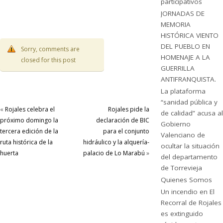
participativos
JORNADAS DE
MEMORIA
HISTÓRICA VIENTO
DEL PUEBLO EN
Sorry, comments are
HOMENAJE A LA
closed for this post
GUERRILLA
ANTIFRANQUISTA.
La plataforma
“sanidad pública y
«
Rojales celebra el
Rojales pide la
de calidad” acusa al
próximo domingo la
declaración de BIC
Gobierno
tercera edición de la
para el conjunto
Valenciano de
ruta histórica de la
hidráulico y la alquería-
ocultar la situación
huerta
palacio de Lo Marabú
»
del departamento
de Torrevieja
Quienes Somos
Un incendio en El
Recorral de Rojales
es extinguido