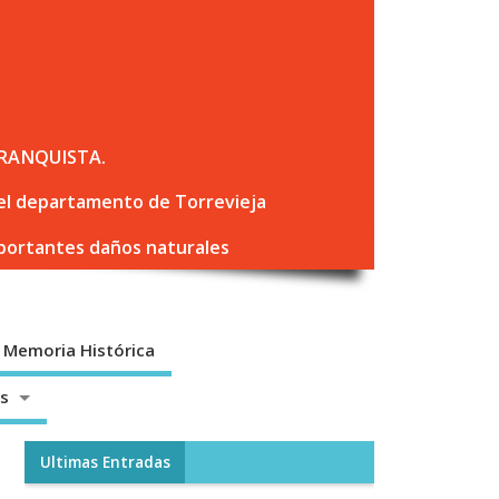
RANQUISTA.
 del departamento de Torrevieja
mportantes daños naturales
Memoria Histórica
os
Ultimas Entradas