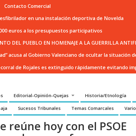
Contacto Comercial
sfibrilador en una instalación deportiva de Novelda
000 euros a los presupuestos participativos
NTO DEL PUEBLO EN HOMENAJE A LA GUERRILLA ANTIF
dad” acusa al Gobierno Valenciano de ocultar la situación
ecorral de Rojales es extinguido rápidamente evitando i
os
Editorial-Opinión-Quejas
Historia/Etnología
Baja
Sucesos Tribunales
Temas Comarcales
Vari
e reúne hoy con el PSOE