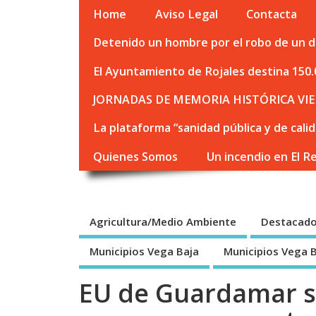
Home
Aviso Legal
Contacta
Detenido un hombre por el robo de un de
El Ayuntamiento de Rojales destina 150.
JORNADAS DE MEMORIA HISTÓRICA VIE
La plataforma “sanidad pública y de cali
Quienes Somos
Un incendio en El R
Agricultura/Medio Ambiente
Destacad
Municipios Vega Baja
Municipios Vega 
EU de Guardamar s