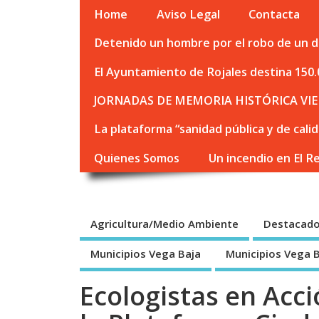
Home
Aviso Legal
Contacta
Detenido un hombre por el robo de un de
El Ayuntamiento de Rojales destina 150.
JORNADAS DE MEMORIA HISTÓRICA VIE
La plataforma “sanidad pública y de cali
Quienes Somos
Un incendio en El R
Agricultura/Medio Ambiente
Destacad
Municipios Vega Baja
Municipios Vega 
Ecologistas en Acc