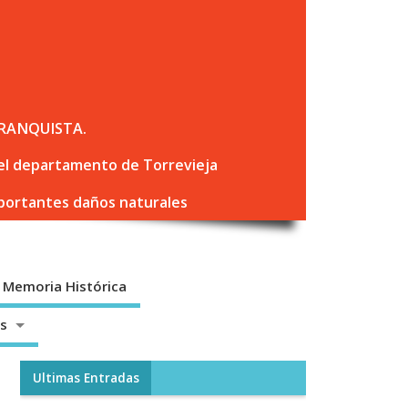
RANQUISTA.
 del departamento de Torrevieja
mportantes daños naturales
Memoria Histórica
os
Ultimas Entradas