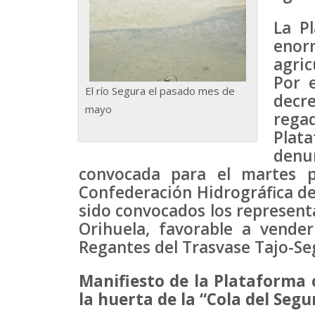
La P
eno
agric
Por 
El río Segura el pasado mes de
decr
mayo
rega
Plat
denu
convocada para el martes p
Confederación Hidrográfica d
sido convocados los represent
Orihuela, favorable a vende
Regantes del Trasvase Tajo-Se
Manifiesto de la Plataforma 
la huerta de la “Cola del Segu