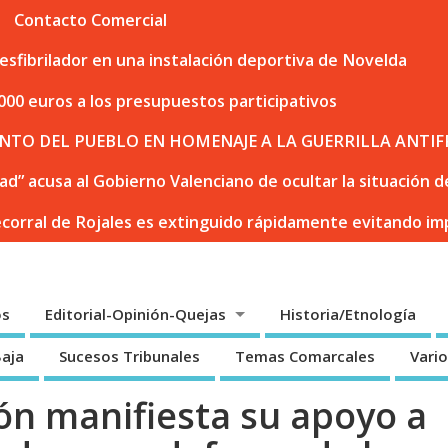
Contacto Comercial
sfibrilador en una instalación deportiva de Novelda
000 euros a los presupuestos participativos
NTO DEL PUEBLO EN HOMENAJE A LA GUERRILLA ANTIF
dad” acusa al Gobierno Valenciano de ocultar la situación
ecorral de Rojales es extinguido rápidamente evitando i
os
Editorial-Opinión-Quejas
Historia/Etnología
Baja
Sucesos Tribunales
Temas Comarcales
Vari
ión manifiesta su apoyo a