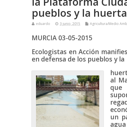
la Plataforma Ciud
pueblos y la huerta
eduardo
3 junio, 2015
Agricultura/Medio Amb
MURCIA 03-05-2015
Ecologistas en Acción manifie
en defensa de los pueblos y la
huert
al Ma
que 
supo
regad
econ
un p
agua 