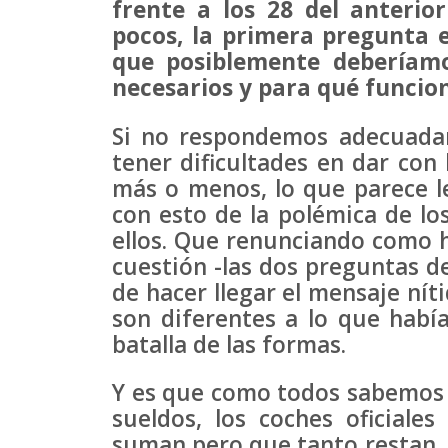
frente a los 28 del anteri
pocos, la primera pregunta e
que posiblemente deberíamo
necesarios y para qué funcion
Si no respondemos adecuada
tener dificultades en dar con 
más o menos, lo que parece le
con esto de la polémica de lo
ellos. Que renunciando como h
cuestión -las dos preguntas de
de hacer llegar el mensaje níti
son diferentes a lo que habí
batalla de las formas.
Y es que como todos sabemos l
sueldos, los coches oficial
suman pero que tanto restan, 