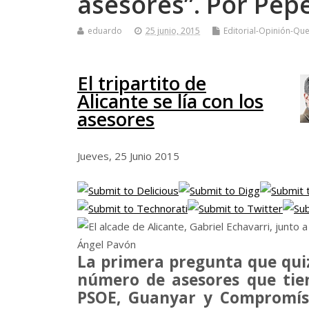
asesores”. Por Pep
eduardo
25 junio, 2015
Editorial-Opinión-Que
El tripartito de
Alicante se lía con los
asesores
Jueves, 25 Junio 2015
La primera pregunta que quiz
número de asesores que tien
PSOE, Guanyar y Compromís 