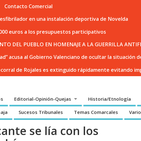
Contacto Comercial
sfibrilador en una instalación deportiva de Novelda
000 euros a los presupuestos participativos
NTO DEL PUEBLO EN HOMENAJE A LA GUERRILLA ANTIF
dad” acusa al Gobierno Valenciano de ocultar la situación
ecorral de Rojales es extinguido rápidamente evitando i
os
Editorial-Opinión-Quejas
Historia/Etnología
Baja
Sucesos Tribunales
Temas Comarcales
Vari
cante se lía con los