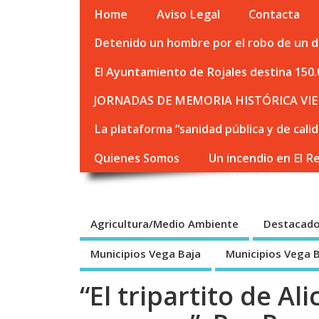
Home
Aviso Legal
Contacta
Detenido un hombre por el robo de un de
El Ayuntamiento de Rojales destina 150.
JORNADAS DE MEMORIA HISTÓRICA VIE
La plataforma “sanidad pública y de cali
Quienes Somos
Un incendio en El R
Agricultura/Medio Ambiente
Destacad
Municipios Vega Baja
Municipios Vega 
“El tripartito de Ali