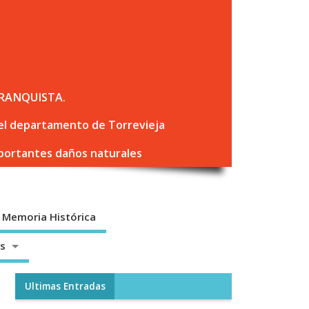
RANQUISTA.
 del departamento de Torrevieja
mportantes daños naturales
Memoria Histórica
os
Ultimas Entradas