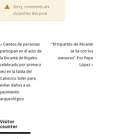
Sorry, comments are
closed for this post
«
Cientos de personas
“El tripartito de Alicante
participan en el acto de
se lía con los
la Encantá de Rojales
asesores”. Por Pepe
celebrado por primera
López
»
vez en la falda del
Cabecico Soler para
evitar daños a un
yacimiento
arqueológico
Visitor
counter