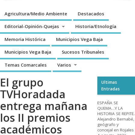
Agricultura/Medio Ambiente
Destacados
Editorial-Opinión-Quejas
Historia/Etnología
Memoria Histórica
Municipios Vega Baja
Municipios Vega Baja
Sucesos Tribunales
Temas Comarcales
Varios
El grupo
Ultimas
Entradas
TVHoradada
entrega mañana
ESPAÑA SE
QUEMA…Y LA
los II premios
HISTORIA SE REPITE.
Alejandro Bernabé,
geógrafo y
académicos
concejal en Rojales