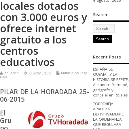
4 agosto, 2026
locales dotados
con 3.000 euros y
Search
ofrece internet
gratuito a los
centros
Recent Posts
educativos
ESPAÑA SE
eduardo
25 junio, 2015
Municipios Vega
QUEMA…Y LA
Baja
HISTORIA SE REPITE.
Alejandro Bernabé,
PILAR DE LA HORADADA 25-
geógrafo y
concejal en Rojales
06-2015
TORREVIEJA
APRUEBA
El
DEFINITIVAMENTE
Gru
LA ORDENANZA
QUE REGULARÁ
po