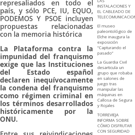
LAS
represaliados en todo el
INSTALACIONES Y
país, y sólo PCE, IU, EQUO,
EL CABLEADO DE
PODEMOS Y PSOE incluyen
TELECOMUNICACIO
propuestas relacionadas
El museo
paleontológico de
con la memoria histórica
Elche inaugura la
exposición
La Plataforma
contra la
“Capturando el
pasado”
impunidad del franquismo
La Guardia Civil
exige que las Instituciones
desarticula un
del Estado español
grupo que robaba
declaren inequívocamente
en salones de
juego tras
la condena del franquismo
manipular las
como régimen criminal en
máquinas en
Callosa de Segura
los términos desarrollados
y Rojales
históricamente por la
TORREVIEJA
ONU.
INFORMA SOBRE
CÓMO DISFRUTAR
CON SEGURIDAD
Entre sus reivindicaciones