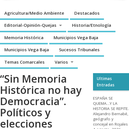
Agricultura/Medio Ambiente
Destacados
Editorial-Opinión-Quejas
Historia/Etnología
Memoria Histórica
Municipios Vega Baja
Municipios Vega Baja
Sucesos Tribunales
Temas Comarcales
Varios
“Sin Memoria
Ultimas
Entradas
Histórica no hay
Democracia”.
ESPAÑA SE
QUEMA…Y LA
Políticos y
HISTORIA SE REPITE.
Alejandro Bernabé,
geógrafo y
elecciones
concejal en Rojales