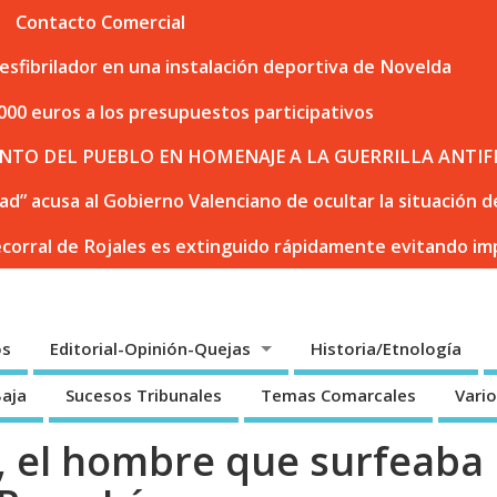
Contacto Comercial
sfibrilador en una instalación deportiva de Novelda
000 euros a los presupuestos participativos
NTO DEL PUEBLO EN HOMENAJE A LA GUERRILLA ANTIF
dad” acusa al Gobierno Valenciano de ocultar la situación
ecorral de Rojales es extinguido rápidamente evitando i
os
Editorial-Opinión-Quejas
Historia/Etnología
Baja
Sucesos Tribunales
Temas Comarcales
Vari
o, el hombre que surfeaba