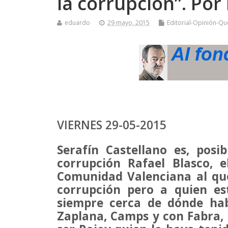
la corrupción”. Por
eduardo
29 mayo, 2015
Editorial-Opinión-Qu
VIERNES 29-05-2015
Serafín Castellano es, pos
corrupción Rafael Blasco, e
Comunidad Valenciana al que
corrupción pero a quien es
siempre cerca de dónde hab
Zaplana, Camps y con Fabra, 