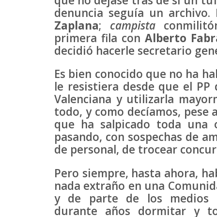
que no dejase tras de sí un tu
denuncia seguía un archivo.
Zaplana
;
campista
conmilit
primera fila con
Alberto Fabr
decidió hacerle secretario gene
Es bien conocido que no ha ha
le resistiera desde que el PP
Valenciana y utilizarla mayor
todo, y como decíamos, pese a
que ha salpicado toda una 
pasando, con sospechas de am
de personal, de trocear concu
Pero siempre, hasta ahora, ha
nada extraño en una Comunida
y de parte de los medios 
durante años dormitar y to