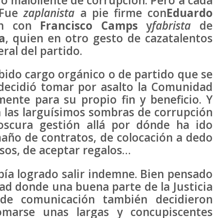
fo maloliente de corrupción. Pero a cada
 Fue
zaplanista
a pie firme con
Eduardo
ón con
Francisco Camps
y
fabrista
de
a
, quien en otro gesto de cazatalentos
ral del partido.
bido cargo orgánico o de partido que se
 decidió tomar por asalto la Comunidad
mente para su propio fin y beneficio. Y
 las larguísimos sombras de corrupción
oscura gestión allá por dónde ha ido
año de contratos, de colocación a dedo
rsos, de aceptar regalos…
bía logrado salir indemne. Bien pensado
d donde una buena parte de la Justicia
de comunicación también decidieron
marse unas largas y concupiscentes