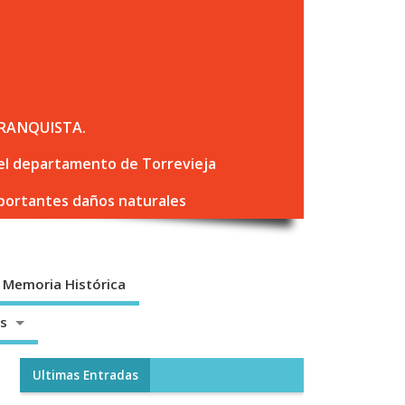
RANQUISTA.
 del departamento de Torrevieja
mportantes daños naturales
Memoria Histórica
os
Ultimas Entradas