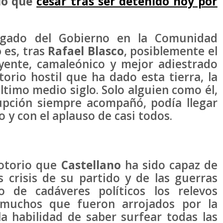
ido que
cesar tras ser detenido hoy por
egado del Gobierno en la Comunidad
o
es, tras
Rafael Blasco
, posiblemente el
uyente, camaleónico y mejor adiestrado
torio hostil que ha dado esta tierra, la
timo medio siglo. Solo alguien como él,
upción siempre acompañó, podía llegar
 y con el aplauso de casi todos.
notorio que
Castellano
ha sido capaz de
s crisis de su partido y de las guerras
o de cadáveres políticos los relevos
s muchos que fueron arrojados por la
a habilidad de saber surfear todas las