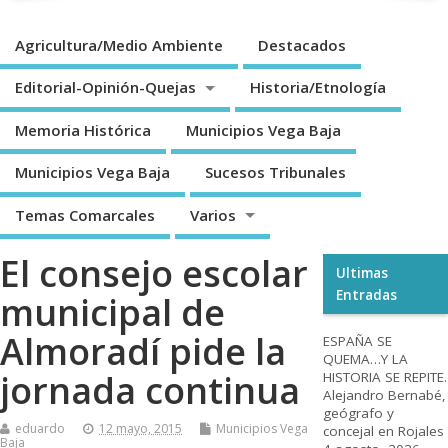
Agricultura/Medio Ambiente
Destacados
Editorial-Opinión-Quejas
Historia/Etnología
Memoria Histórica
Municipios Vega Baja
Municipios Vega Baja
Sucesos Tribunales
Temas Comarcales
Varios
El consejo escolar
Ultimas
Entradas
municipal de
Almoradí pide la
ESPAÑA SE
QUEMA…Y LA
jornada continua
HISTORIA SE REPITE.
Alejandro Bernabé,
geógrafo y
eduardo
12 mayo, 2015
Municipios Vega
concejal en Rojales
Baja