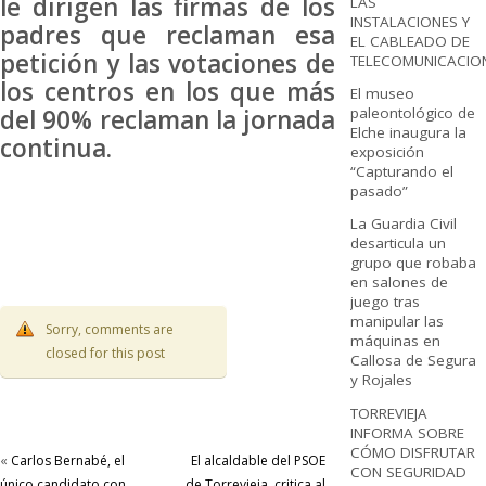
le dirigen las firmas de los
LAS
INSTALACIONES Y
padres que reclaman esa
EL CABLEADO DE
petición y las votaciones de
TELECOMUNICACIO
los centros en los que más
El museo
del 90% reclaman la jornada
paleontológico de
Elche inaugura la
continua.
exposición
“Capturando el
pasado”
La Guardia Civil
desarticula un
grupo que robaba
en salones de
juego tras
manipular las
Sorry, comments are
máquinas en
closed for this post
Callosa de Segura
y Rojales
TORREVIEJA
INFORMA SOBRE
CÓMO DISFRUTAR
«
Carlos Bernabé, el
El alcaldable del PSOE
CON SEGURIDAD
único candidato con
de Torrevieja critica al