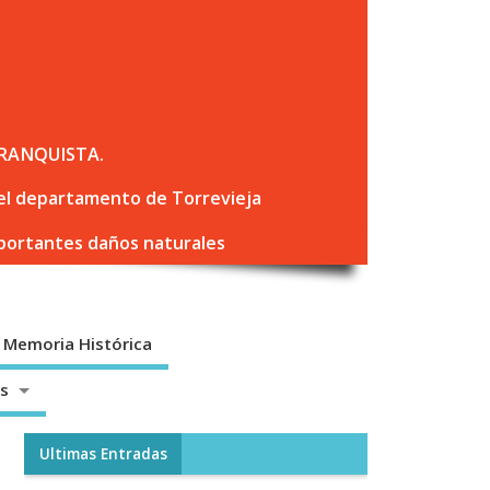
RANQUISTA.
 del departamento de Torrevieja
mportantes daños naturales
Memoria Histórica
os
Ultimas Entradas