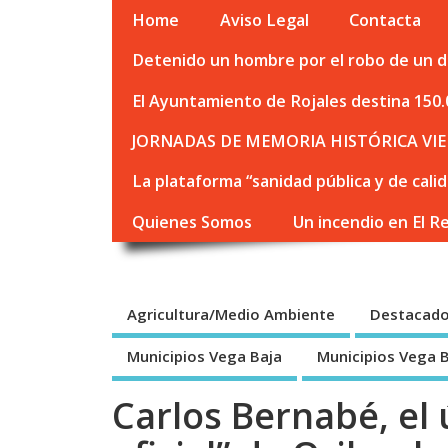
Home
Aviso Legal
Contacta
Detenido un hombre por el robo de un de
El Ayuntamiento de Rojales destina 150.
JORNADAS DE MEMORIA HISTÓRICA VIE
La plataforma “sanidad pública y de cali
Quienes Somos
Un incendio en El R
Agricultura/Medio Ambiente
Destacad
Municipios Vega Baja
Municipios Vega 
Carlos Bernabé, el 