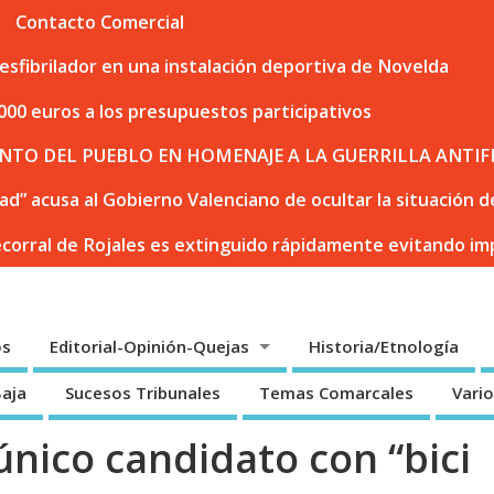
Contacto Comercial
sfibrilador en una instalación deportiva de Novelda
000 euros a los presupuestos participativos
NTO DEL PUEBLO EN HOMENAJE A LA GUERRILLA ANTIF
dad” acusa al Gobierno Valenciano de ocultar la situación
ecorral de Rojales es extinguido rápidamente evitando i
os
Editorial-Opinión-Quejas
Historia/Etnología
Baja
Sucesos Tribunales
Temas Comarcales
Vari
único candidato con “bici