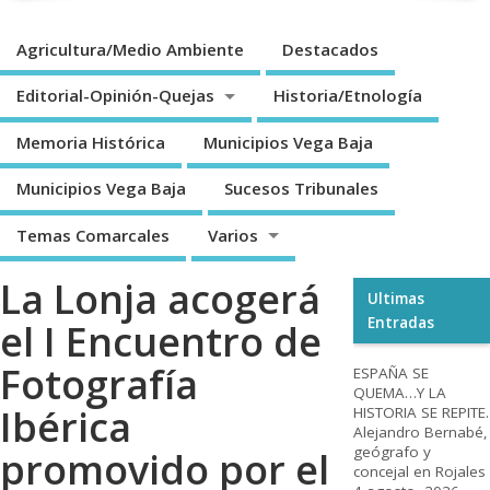
Agricultura/Medio Ambiente
Destacados
Editorial-Opinión-Quejas
Historia/Etnología
Memoria Histórica
Municipios Vega Baja
Municipios Vega Baja
Sucesos Tribunales
Temas Comarcales
Varios
La Lonja acogerá
Ultimas
Entradas
el I Encuentro de
Fotografía
ESPAÑA SE
QUEMA…Y LA
Ibérica
HISTORIA SE REPITE.
Alejandro Bernabé,
geógrafo y
promovido por el
concejal en Rojales