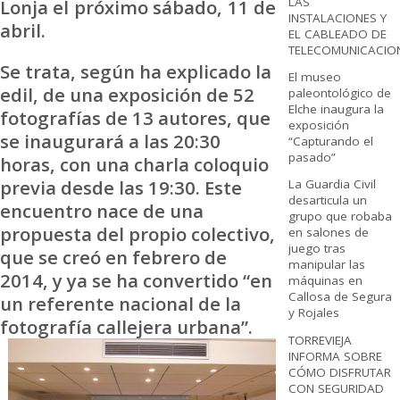
LAS
Lonja el próximo sábado, 11 de
INSTALACIONES Y
abril.
EL CABLEADO DE
TELECOMUNICACIO
Se trata, según ha explicado la
El museo
edil, de una exposición de 52
paleontológico de
Elche inaugura la
fotografías de 13 autores, que
exposición
se inaugurará a las 20:30
“Capturando el
pasado”
horas, con una charla coloquio
previa desde las 19:30. Este
La Guardia Civil
desarticula un
encuentro nace de una
grupo que robaba
propuesta del propio colectivo,
en salones de
juego tras
que se creó en febrero de
manipular las
2014, y ya se ha convertido “en
máquinas en
Callosa de Segura
un referente nacional de la
y Rojales
fotografía callejera urbana”.
TORREVIEJA
INFORMA SOBRE
CÓMO DISFRUTAR
CON SEGURIDAD