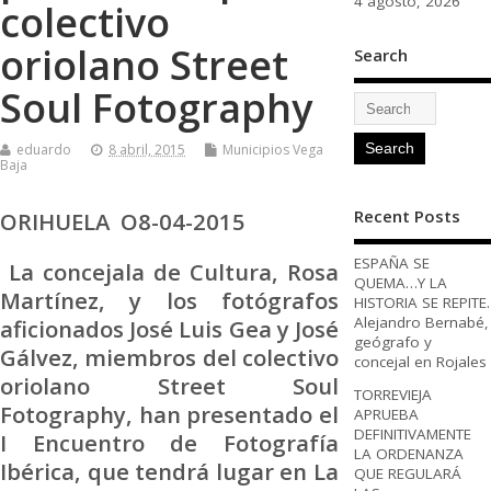
4 agosto, 2026
colectivo
oriolano Street
Search
Soul Fotography
eduardo
8 abril, 2015
Municipios Vega
Baja
Recent Posts
ORIHUELA O8-04-2015
ESPAÑA SE
La concejala de Cultura, Rosa
QUEMA…Y LA
Martínez, y los fotógrafos
HISTORIA SE REPITE.
Alejandro Bernabé,
aficionados José Luis Gea y José
geógrafo y
Gálvez, miembros del colectivo
concejal en Rojales
oriolano Street Soul
TORREVIEJA
Fotography, han presentado el
APRUEBA
DEFINITIVAMENTE
I Encuentro de Fotografía
LA ORDENANZA
Ibérica, que tendrá lugar en La
QUE REGULARÁ