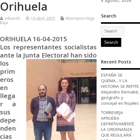
4 agosto, 2026
Orihuela
Search
eduardo
16 abril, 2015
Municipios Vega
Baja
ORIHUELA 16-04-2015
Los representantes socialistas
ante la Junta Electoral han sido
Recent Posts
los
prim
ESPAÑA SE
eros
QUEMA…Y LA
en
HISTORIA SE REPITE.
Alejandro Bernabé,
llega
geógrafo y
r a
concejal en Rojales
sus
TORREVIEJA
APRUEBA
depe
DEFINITIVAMENTE
nden
LA ORDENANZA
cias
QUE REGULARÁ