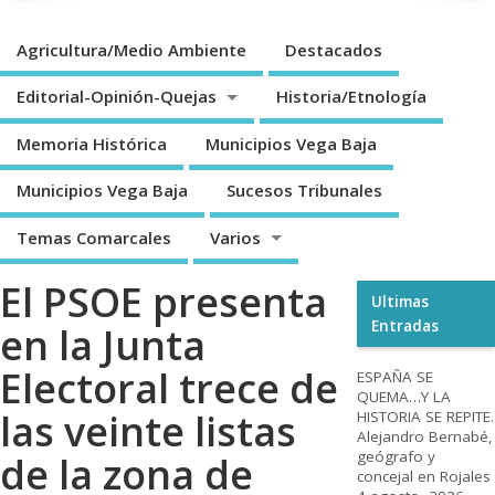
Agricultura/Medio Ambiente
Destacados
Editorial-Opinión-Quejas
Historia/Etnología
Memoria Histórica
Municipios Vega Baja
Municipios Vega Baja
Sucesos Tribunales
Temas Comarcales
Varios
El PSOE presenta
Ultimas
Entradas
en la Junta
Electoral trece de
ESPAÑA SE
QUEMA…Y LA
las veinte listas
HISTORIA SE REPITE.
Alejandro Bernabé,
geógrafo y
de la zona de
concejal en Rojales