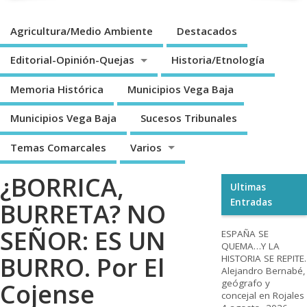
Agricultura/Medio Ambiente
Destacados
Editorial-Opinión-Quejas
Historia/Etnología
Memoria Histórica
Municipios Vega Baja
Municipios Vega Baja
Sucesos Tribunales
Temas Comarcales
Varios
¿BORRICA,
Ultimas
Entradas
BURRETA? NO
SEÑOR: ES UN
ESPAÑA SE
QUEMA…Y LA
BURRO. Por El
HISTORIA SE REPITE.
Alejandro Bernabé,
geógrafo y
Cojense
concejal en Rojales