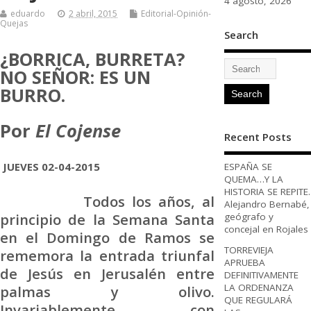
4 agosto, 2026
eduardo
2 abril, 2015
Editorial-Opinión-
Quejas
Search
¿BORRICA, BURRETA?
NO SEÑOR: ES UN
BURRO.
Por
El Cojense
Recent Posts
JUEVES 02-04-2015
ESPAÑA SE
QUEMA…Y LA
HISTORIA SE REPITE.
Todos los años, al
Alejandro Bernabé,
principio de la Semana Santa
geógrafo y
concejal en Rojales
en el Domingo de Ramos se
TORREVIEJA
rememora la entrada triunfal
APRUEBA
de Jesús en Jerusalén entre
DEFINITIVAMENTE
LA ORDENANZA
palmas y olivo.
QUE REGULARÁ
Invariablemente, con