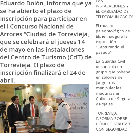
LAS
Eduardo Dolón, informa que ya
INSTALACIONES Y
se ha abierto el plazo de
EL CABLEADO DE
TELECOMUNICACIO
inscripción para participar en
el I Concurso Nacional de
El museo
paleontológico de
Arroces “Ciudad de Torrevieja,
Elche inaugura la
que se celebrará el jueves 14
exposición
“Capturando el
de mayo en las instalaciones
pasado”
del Centro de Turismo (CdT) de
La Guardia Civil
Torrevieja. El plazo de
desarticula un
inscripción finalizará el 24 de
grupo que robaba
en salones de
abril.
juego tras
manipular las
máquinas en
Callosa de Segura
y Rojales
TORREVIEJA
INFORMA SOBRE
CÓMO DISFRUTAR
CON SEGURIDAD