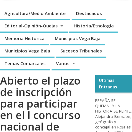
Agricultura/Medio Ambiente
Destacados
Editorial-Opinión-Quejas
Historia/Etnología
Memoria Histórica
Municipios Vega Baja
Municipios Vega Baja
Sucesos Tribunales
Temas Comarcales
Varios
Abierto el plazo
Ultimas
Entradas
de inscripción
para participar
ESPAÑA SE
QUEMA…Y LA
en el I concurso
HISTORIA SE REPITE.
Alejandro Bernabé,
geógrafo y
nacional de
concejal en Rojales