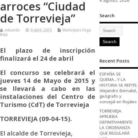
4 agosto, 2026
arroces “Ciudad
de Torrevieja”
Search
eduardo
9 abril, 2015
Municipios Vega
Baja
El plazo de inscripción
finalizará el 24 de abril
Recent Posts
El concurso se celebrará el
ESPAÑA SE
jueves 14 de Mayo de 2015 y
QUEMA…Y LA
HISTORIA SE REPITE.
se llevará a cabo en las
Alejandro Bernabé,
instalaciones del Centro de
geógrafo y
concejal en Rojales
Turismo (CdT) de Torrevieja
TORREVIEJA
APRUEBA
TORREVIEJA (09-04-15).
DEFINITIVAMENTE
LA ORDENANZA
El alcalde de Torrevieja,
QUE REGULARÁ