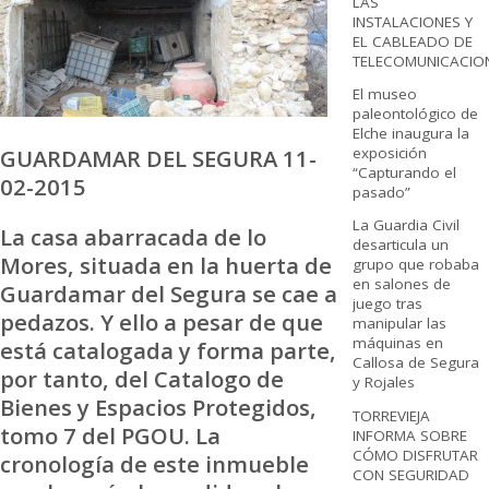
LAS
INSTALACIONES Y
EL CABLEADO DE
TELECOMUNICACIO
El museo
paleontológico de
Elche inaugura la
GUARDAMAR DEL SEGURA 11-
exposición
“Capturando el
02-2015
pasado”
La Guardia Civil
La casa abarracada de lo
desarticula un
Mores, situada en la huerta de
grupo que robaba
en salones de
Guardamar del Segura se cae a
juego tras
pedazos. Y ello a pesar de que
manipular las
máquinas en
está catalogada y forma parte,
Callosa de Segura
por tanto, del Catalogo de
y Rojales
Bienes y Espacios Protegidos,
TORREVIEJA
tomo 7 del PGOU. La
INFORMA SOBRE
CÓMO DISFRUTAR
cronología de este inmueble
CON SEGURIDAD