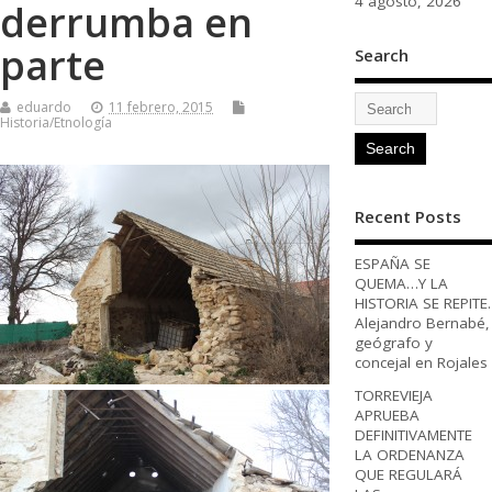
4 agosto, 2026
derrumba en
parte
Search
eduardo
11 febrero, 2015
Historia/Etnología
Recent Posts
ESPAÑA SE
QUEMA…Y LA
HISTORIA SE REPITE.
Alejandro Bernabé,
geógrafo y
concejal en Rojales
TORREVIEJA
APRUEBA
DEFINITIVAMENTE
LA ORDENANZA
QUE REGULARÁ