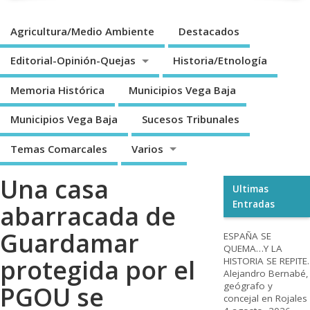
Agricultura/Medio Ambiente
Destacados
Editorial-Opinión-Quejas
Historia/Etnología
Memoria Histórica
Municipios Vega Baja
Municipios Vega Baja
Sucesos Tribunales
Temas Comarcales
Varios
Una casa
Ultimas
Entradas
abarracada de
Guardamar
ESPAÑA SE
QUEMA…Y LA
protegida por el
HISTORIA SE REPITE.
Alejandro Bernabé,
geógrafo y
PGOU se
concejal en Rojales