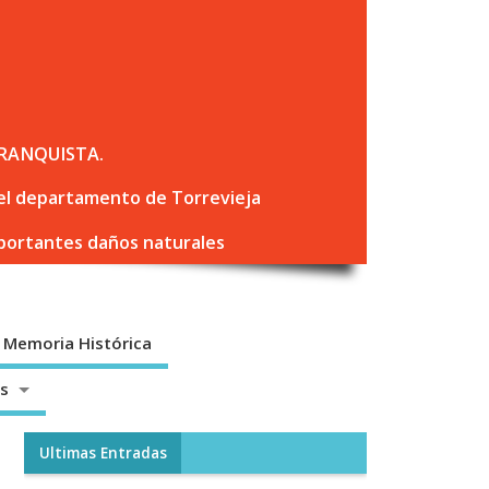
RANQUISTA.
 del departamento de Torrevieja
mportantes daños naturales
Memoria Histórica
os
Ultimas Entradas