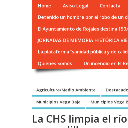
Home
Aviso Legal
Contacta
Detenido un hombre por el robo de un de
El Ayuntamiento de Rojales destina 150.
JORNADAS DE MEMORIA HISTÓRICA VIE
La plataforma “sanidad pública y de cali
Quienes Somos
Un incendio en El R
Agricultura/Medio Ambiente
Destacad
Municipios Vega Baja
Municipios Vega 
La CHS limpia el río