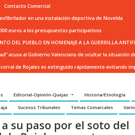
Contacto Comercial
sfibrilador en una instalación deportiva de Novelda
000 euros a los presupuestos participativos
NTO DEL PUEBLO EN HOMENAJE A LA GUERRILLA ANTIF
dad” acusa al Gobierno Valenciano de ocultar la situación
ecorral de Rojales es extinguido rápidamente evitando i
os
Editorial-Opinión-Quejas
Historia/Etnología
Baja
Sucesos Tribunales
Temas Comarcales
Vari
 a su paso por el soto del