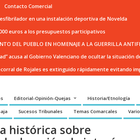
Contacto Comercial
sfibrilador en una instalación deportiva de Novelda
000 euros a los presupuestos participativos
NTO DEL PUEBLO EN HOMENAJE A LA GUERRILLA ANTIF
dad” acusa al Gobierno Valenciano de ocultar la situación
ecorral de Rojales es extinguido rápidamente evitando i
os
Editorial-Opinión-Quejas
Historia/Etnología
Baja
Sucesos Tribunales
Temas Comarcales
Vari
a histórica sobre