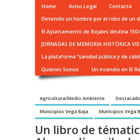
Home
Aviso Legal
Contacta
Detenido un hombre por el robo de un de
El Ayuntamiento de Rojales destina 150.
JORNADAS DE MEMORIA HISTÓRICA VIE
La plataforma “sanidad pública y de cali
Quienes Somos
Un incendio en El R
Agricultura/Medio Ambiente
Destacad
Municipios Vega Baja
Municipios Vega 
Un libro de tématic