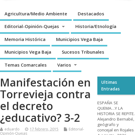
Agricultura/Medio Ambiente
Destacados
Editorial-Opinión-Quejas
Historia/Etnología
Memoria Histórica
Municipios Vega Baja
Municipios Vega Baja
Sucesos Tribunales
Temas Comarcales
Varios
Manifestación en
Ultimas
Entradas
Torrevieja contra
el decreto
ESPAÑA SE
QUEMA…Y LA
¿educativo? 3-2
HISTORIA SE REPITE.
Alejandro Bernabé,
geógrafo y
eduardo
17 febrero, 2015
Editorial-
concejal en Rojales
Opinión-Quejas