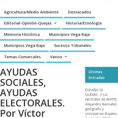
Agricultura/Medio Ambiente
Destacados
Editorial-Opinión-Quejas
Historia/Etnología
Memoria Histórica
Municipios Vega Baja
Municipios Vega Baja
Sucesos Tribunales
Temas Comarcales
Varios
AYUDAS
Ultimas
Entradas
SOCIALES,
AYUDAS
ESPAÑA SE
QUEMA…Y LA
ELECTORALES.
HISTORIA SE REPITE.
Alejandro Bernabé,
geógrafo y
Por Víctor
concejal en Rojales