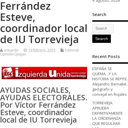
4 agosto, 2026
Ferrández
Esteve,
Search
coordinador local
de IU Torrevieja
eduardo
19 febrero, 2015
Editorial-
Opinión-Quejas
Recent Posts
ESPAÑA SE
QUEMA…Y LA
HISTORIA SE REPITE.
Alejandro Bernabé,
AYUDAS SOCIALES,
geógrafo y
concejal en Rojales
AYUDAS ELECTORALES.
Por Víctor Ferrández
TORREVIEJA
APRUEBA
Esteve, coordinador
DEFINITIVAMENTE
local de IU Torrevieja
LA ORDENANZA
QUE REGULARÁ