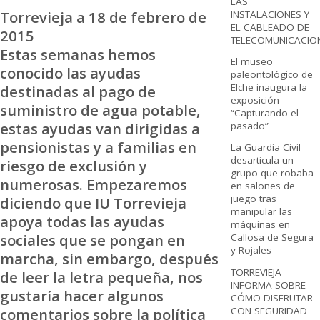
LAS
Torrevieja a 18 de febrero de
INSTALACIONES Y
EL CABLEADO DE
2015
TELECOMUNICACIO
Estas semanas hemos
El museo
conocido las ayudas
paleontológico de
Elche inaugura la
destinadas al pago de
exposición
suministro de agua potable,
“Capturando el
estas ayudas van dirigidas a
pasado”
pensionistas y a familias en
La Guardia Civil
desarticula un
riesgo de exclusión y
grupo que robaba
numerosas. Empezaremos
en salones de
juego tras
diciendo que IU Torrevieja
manipular las
apoya todas las ayudas
máquinas en
sociales que se pongan en
Callosa de Segura
y Rojales
marcha, sin embargo, después
TORREVIEJA
de leer la letra pequeña, nos
INFORMA SOBRE
gustaría hacer algunos
CÓMO DISFRUTAR
CON SEGURIDAD
comentarios sobre la política