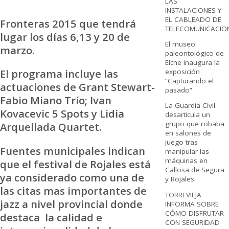
LAS
INSTALACIONES Y
EL CABLEADO DE
Fronteras 2015 que tendrá
TELECOMUNICACIO
lugar los días 6,13 y 20 de
El museo
marzo.
paleontológico de
Elche inaugura la
El programa incluye las
exposición
“Capturando el
actuaciones de Grant Stewart-
pasado”
Fabio Miano Trío; Ivan
La Guardia Civil
Kovacevic 5 Spots y Lidia
desarticula un
grupo que robaba
Arquellada Quartet.
en salones de
juego tras
Fuentes municipales indican
manipular las
máquinas en
que el festival de Rojales está
Callosa de Segura
ya considerado como una de
y Rojales
las citas mas importantes de
TORREVIEJA
jazz a nivel provincial donde
INFORMA SOBRE
CÓMO DISFRUTAR
destaca la calidad e
CON SEGURIDAD