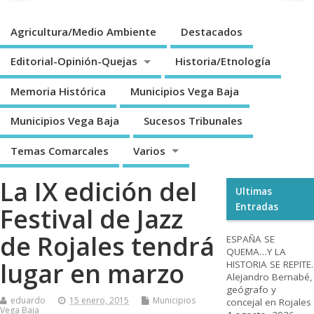
Agricultura/Medio Ambiente
Destacados
Editorial-Opinión-Quejas
Historia/Etnología
Memoria Histórica
Municipios Vega Baja
Municipios Vega Baja
Sucesos Tribunales
Temas Comarcales
Varios
La IX edición del
Ultimas
Entradas
Festival de Jazz
de Rojales tendrá
ESPAÑA SE
QUEMA…Y LA
lugar en marzo
HISTORIA SE REPITE.
Alejandro Bernabé,
geógrafo y
eduardo
15 enero, 2015
Municipios
concejal en Rojales
Vega Baja