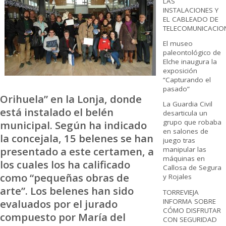
LAS
INSTALACIONES Y
EL CABLEADO DE
TELECOMUNICACIO
El museo
paleontológico de
Elche inaugura la
exposición
“Capturando el
pasado”
Orihuela” en la Lonja, donde
La Guardia Civil
está instalado el belén
desarticula un
grupo que robaba
municipal. Según ha indicado
en salones de
la concejala, 15 belenes se han
juego tras
presentado a este certamen, a
manipular las
máquinas en
los cuales los ha calificado
Callosa de Segura
como “pequeñas obras de
y Rojales
arte”. Los belenes han sido
TORREVIEJA
INFORMA SOBRE
evaluados por el jurado
CÓMO DISFRUTAR
compuesto por María del
CON SEGURIDAD