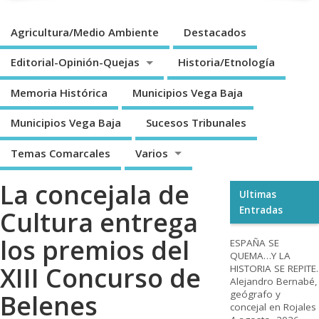
Agricultura/Medio Ambiente
Destacados
Editorial-Opinión-Quejas
Historia/Etnología
Memoria Histórica
Municipios Vega Baja
Municipios Vega Baja
Sucesos Tribunales
Temas Comarcales
Varios
La concejala de
Ultimas
Entradas
Cultura entrega
los premios del
ESPAÑA SE
QUEMA…Y LA
XIII Concurso de
HISTORIA SE REPITE.
Alejandro Bernabé,
geógrafo y
Belenes
concejal en Rojales