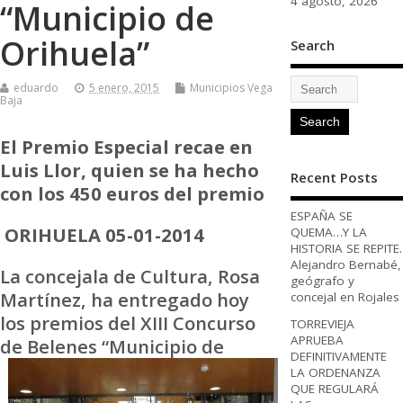
4 agosto, 2026
“Municipio de
Orihuela”
Search
eduardo
5 enero, 2015
Municipios Vega
Baja
El Premio Especial recae en
Luis Llor, quien se ha hecho
Recent Posts
con los 450 euros del premio
ESPAÑA SE
ORIHUELA 05-01-2014
QUEMA…Y LA
HISTORIA SE REPITE.
Alejandro Bernabé,
La concejala de Cultura, Rosa
geógrafo y
Martínez, ha entregado hoy
concejal en Rojales
los premios del XIII Concurso
TORREVIEJA
APRUEBA
de
Belenes “Municipio de
DEFINITIVAMENTE
LA ORDENANZA
QUE REGULARÁ