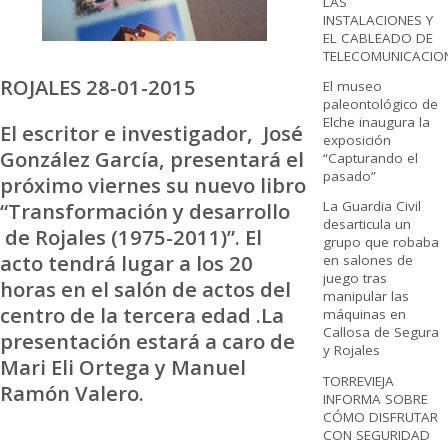
LAS
INSTALACIONES Y
EL CABLEADO DE
TELECOMUNICACIO
ROJALES 28-01-2015
El museo
paleontológico de
Elche inaugura la
El escritor e investigador, José
exposición
González García, presentará el
“Capturando el
pasado”
próximo viernes su nuevo libro
“Transformación y desarrollo
La Guardia Civil
desarticula un
de Rojales (1975-2011)”. El
grupo que robaba
acto tendrá lugar a los 20
en salones de
juego tras
horas en el salón de actos del
manipular las
centro de la tercera edad .La
máquinas en
Callosa de Segura
presentación estará a caro de
y Rojales
Mari Eli Ortega y Manuel
TORREVIEJA
Ramón Valero.
INFORMA SOBRE
CÓMO DISFRUTAR
CON SEGURIDAD