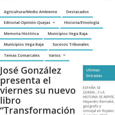
Agricultura/Medio Ambiente
Destacados
Editorial-Opinión-Quejas
Historia/Etnología
Memoria Histórica
Municipios Vega Baja
Municipios Vega Baja
Sucesos Tribunales
Temas Comarcales
Varios
José González
Ultimas
Entradas
presenta el
viernes su nuevo
ESPAÑA SE
QUEMA…Y LA
libro
HISTORIA SE REPITE.
Alejandro Bernabé,
geógrafo y
“Transformación
concejal en Rojales