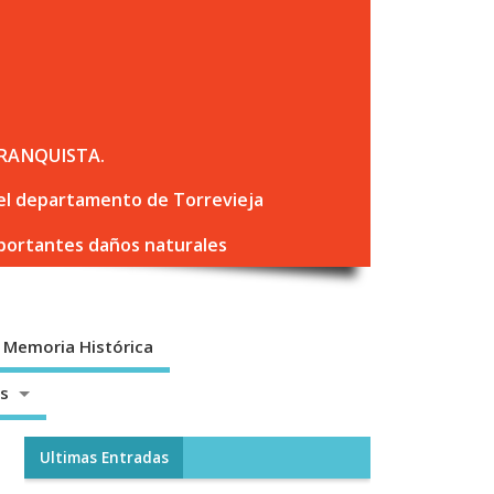
RANQUISTA.
 del departamento de Torrevieja
mportantes daños naturales
Memoria Histórica
os
Ultimas Entradas