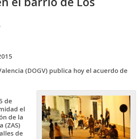
n el barrio de Los
a
2015
t Valencia (DOGV) publica hoy el acuerdo de
5 de
midad el
ón de la
a (ZAS)
alles de