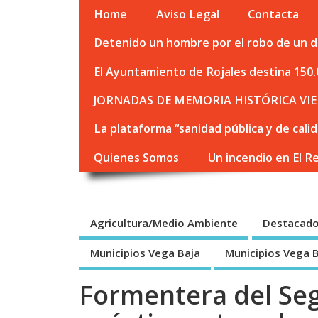
Home
Aviso Legal
Contacta
Detenido un hombre por el robo de un de
El Ayuntamiento de Rojales destina 150.
JORNADAS DE MEMORIA HISTÓRICA VIE
La plataforma “sanidad pública y de cali
Quienes Somos
Un incendio en El R
Agricultura/Medio Ambiente
Destacad
Municipios Vega Baja
Municipios Vega 
Formentera del Seg