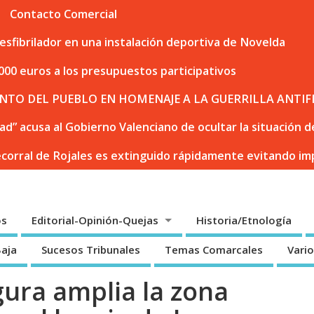
Contacto Comercial
sfibrilador en una instalación deportiva de Novelda
000 euros a los presupuestos participativos
NTO DEL PUEBLO EN HOMENAJE A LA GUERRILLA ANTIF
dad” acusa al Gobierno Valenciano de ocultar la situación
ecorral de Rojales es extinguido rápidamente evitando i
os
Editorial-Opinión-Quejas
Historia/Etnología
Baja
Sucesos Tribunales
Temas Comarcales
Vari
ura amplia la zona