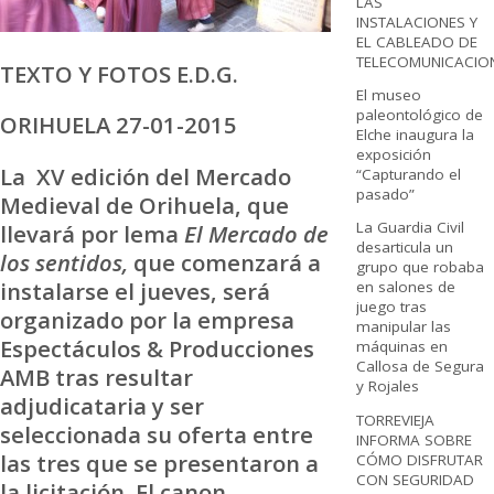
LAS
INSTALACIONES Y
EL CABLEADO DE
TELECOMUNICACIO
TEXTO Y FOTOS E.D.G.
El museo
paleontológico de
ORIHUELA 27-01-2015
Elche inaugura la
exposición
La XV edición del Mercado
“Capturando el
pasado”
Medieval de Orihuela, que
La Guardia Civil
llevará por lema
El Mercado de
desarticula un
los sentidos,
que comenzará a
grupo que robaba
instalarse el jueves, será
en salones de
juego tras
organizado por la empresa
manipular las
Espectáculos & Producciones
máquinas en
Callosa de Segura
AMB tras resultar
y Rojales
adjudicataria y ser
TORREVIEJA
seleccionada su oferta entre
INFORMA SOBRE
las tres que se presentaron a
CÓMO DISFRUTAR
CON SEGURIDAD
la licitación. El canon