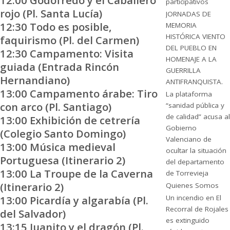
12:00 Godofredo y el Caballero
participativos
rojo (Pl. Santa Lucía)
JORNADAS DE
12:30 Todo es posible,
MEMORIA
HISTÓRICA VIENTO
faquirismo (Pl. del Carmen)
DEL PUEBLO EN
12:30 Campamento: Visita
HOMENAJE A LA
guiada (Entrada Rincón
GUERRILLA
Hernandiano)
ANTIFRANQUISTA.
13:00 Campamento árabe: Tiro
La plataforma
con arco (Pl. Santiago)
“sanidad pública y
de calidad” acusa al
13:00 Exhibición de cetrería
Gobierno
(Colegio Santo Domingo)
Valenciano de
13:00 Música medieval
ocultar la situación
Portuguesa (Itinerario 2)
del departamento
13:00 La Troupe de la Caverna
de Torrevieja
(Itinerario 2)
Quienes Somos
Un incendio en El
13:00 Picardía y algarabía (Pl.
Recorral de Rojales
del Salvador)
es extinguido
13:15 Juanito y el dragón (Pl.