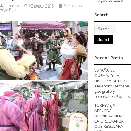
4 agosto, 2026
eduardo
27 enero, 2015
Municipios
Vega Baja
Search
Recent Posts
ESPAÑA SE
QUEMA…Y LA
HISTORIA SE REPITE.
Alejandro Bernabé,
geógrafo y
concejal en Rojales
TORREVIEJA
APRUEBA
DEFINITIVAMENTE
LA ORDENANZA
QUE REGULARÁ