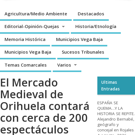
Agricultura/Medio Ambiente
Destacados
Editorial-Opinión-Quejas
Historia/Etnología
Memoria Histórica
Municipios Vega Baja
Municipios Vega Baja
Sucesos Tribunales
Temas Comarcales
Varios
El Mercado
Ultimas
Entradas
Medieval de
Orihuela contará
ESPAÑA SE
QUEMA…Y LA
con cerca de 200
HISTORIA SE REPITE.
Alejandro Bernabé,
geógrafo y
espectáculos
concejal en Rojales