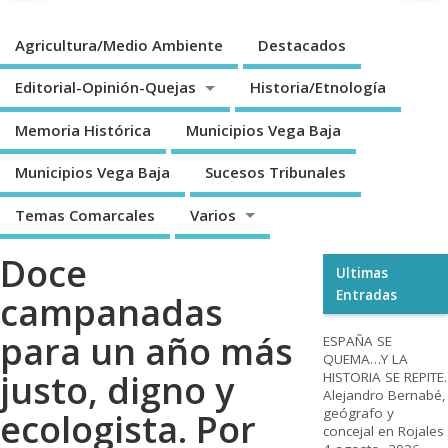
Agricultura/Medio Ambiente
Destacados
Editorial-Opinión-Quejas
Historia/Etnología
Memoria Histórica
Municipios Vega Baja
Municipios Vega Baja
Sucesos Tribunales
Temas Comarcales
Varios
Doce
Ultimas
Entradas
campanadas
para un año más
ESPAÑA SE
QUEMA…Y LA
justo, digno y
HISTORIA SE REPITE.
Alejandro Bernabé,
geógrafo y
ecologista. Por
concejal en Rojales