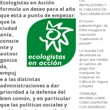
LAS
Ecologistas en Acción
INSTALACIONES Y
formula un deseo para el año
EL CABLEADO DE
TELECOMUNICACIO
que está a punto de empezar:
que la
El museo
paleontológico de
ciudad
Elche inaugura la
anía,
exposición
“Capturando el
conscie
pasado”
nte y
La Guardia Civil
autoor
desarticula un
ganiza
grupo que robaba
en salones de
da,
juego tras
empuj
manipular las
máquinas en
e a las distintas
Callosa de Segura
administraciones a dar
y Rojales
prioridad a la defensa del
TORREVIEJA
bien común, y en particular
INFORMA SOBRE
CÓMO DISFRUTAR
que las políticas sociales y
CON SEGURIDAD