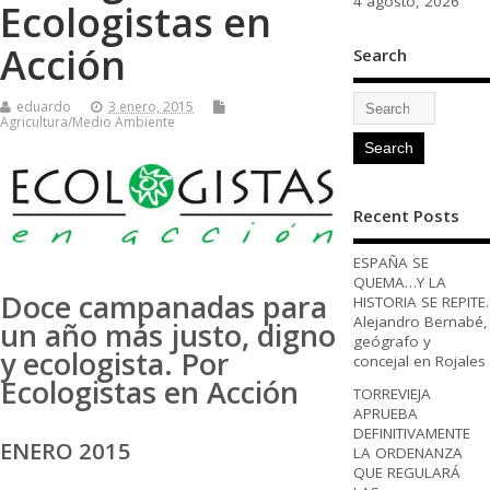
4 agosto, 2026
Ecologistas en
Acción
Search
eduardo
3 enero, 2015
Agricultura/Medio Ambiente
Recent Posts
ESPAÑA SE
QUEMA…Y LA
Doce campanadas para
HISTORIA SE REPITE.
Alejandro Bernabé,
un año más justo, digno
geógrafo y
y ecologista. Por
concejal en Rojales
Ecologistas en Acción
TORREVIEJA
APRUEBA
DEFINITIVAMENTE
ENERO 2015
LA ORDENANZA
QUE REGULARÁ