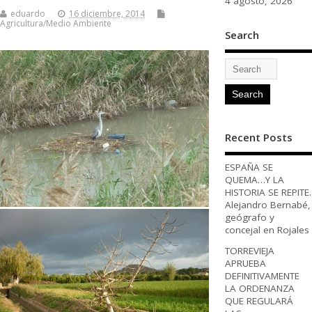
4 agosto, 2026
eduardo
16 diciembre, 2014
Agricultura/Medio Ambiente
Search
Recent Posts
ESPAÑA SE
QUEMA…Y LA
HISTORIA SE REPITE.
Alejandro Bernabé,
geógrafo y
concejal en Rojales
TORREVIEJA
APRUEBA
DEFINITIVAMENTE
LA ORDENANZA
QUE REGULARÁ