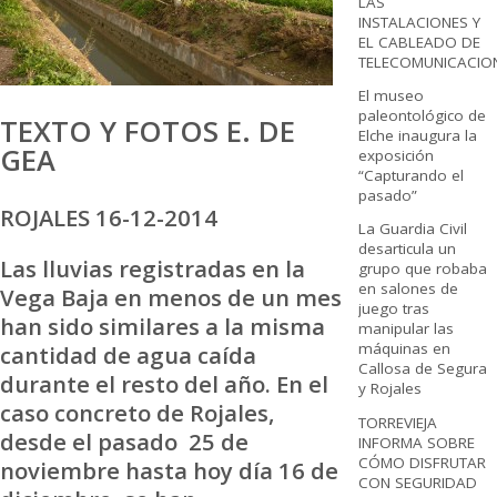
LAS
INSTALACIONES Y
EL CABLEADO DE
TELECOMUNICACIO
El museo
paleontológico de
TEXTO Y FOTOS E. DE
Elche inaugura la
GEA
exposición
“Capturando el
pasado”
ROJALES 16-12-2014
La Guardia Civil
desarticula un
Las lluvias registradas en la
grupo que robaba
en salones de
Vega Baja en menos de un mes
juego tras
han sido similares a la misma
manipular las
máquinas en
cantidad de agua caída
Callosa de Segura
durante el resto del año. En el
y Rojales
caso concreto de Rojales,
TORREVIEJA
desde el pasado 25 de
INFORMA SOBRE
CÓMO DISFRUTAR
noviembre hasta hoy día 16 de
CON SEGURIDAD