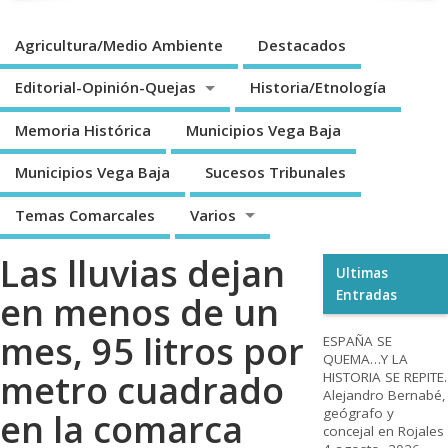
Agricultura/Medio Ambiente
Destacados
Editorial-Opinión-Quejas
Historia/Etnología
Memoria Histórica
Municipios Vega Baja
Municipios Vega Baja
Sucesos Tribunales
Temas Comarcales
Varios
Las lluvias dejan
Ultimas
Entradas
en menos de un
mes, 95 litros por
ESPAÑA SE
QUEMA…Y LA
metro cuadrado
HISTORIA SE REPITE.
Alejandro Bernabé,
geógrafo y
en la comarca
concejal en Rojales