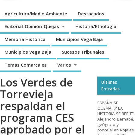
Agricultura/Medio Ambiente
Destacados
Editorial-Opinión-Quejas
Historia/Etnología
Memoria Histórica
Municipios Vega Baja
Municipios Vega Baja
Sucesos Tribunales
Temas Comarcales
Varios
Los Verdes de
Ultimas
Entradas
Torrevieja
respaldan el
ESPAÑA SE
QUEMA…Y LA
programa CES
HISTORIA SE REPITE.
Alejandro Bernabé,
geógrafo y
aprobado por el
concejal en Rojales