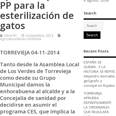
4 agosto, 2026
PP para la
esterilización de
Search
gatos
eduardo
4 noviembre, 2014
Agricultura/Medio Ambiente
Recent Posts
TORREVIEJA 04-11-2014
ESPAÑA SE
Tanto desde la Asamblea Local
QUEMA…Y LA
de Los Verdes de Torrevieja
HISTORIA SE REPITE.
Alejandro Bernabé,
como desde su Grupo
geógrafo y
Municipal damos la
concejal en Rojales
enhorabuena al alcalde y a la
TORREVIEJA
Concejalía de sanidad por
APRUEBA
DEFINITIVAMENTE
decidirse en asumir el
LA ORDENANZA
programa CES, que implica la
QUE REGULARÁ