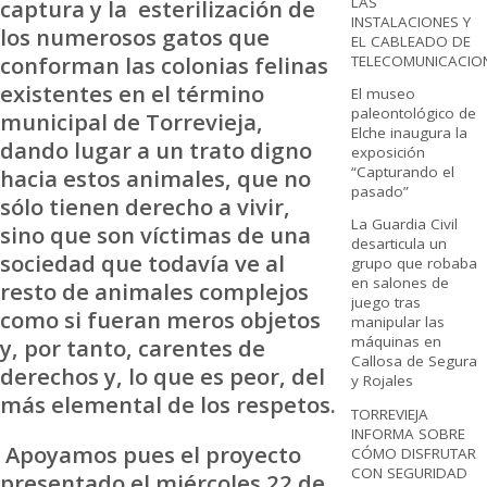
LAS
captura y la esterilización de
INSTALACIONES Y
los numerosos gatos que
EL CABLEADO DE
conforman las colonias felinas
TELECOMUNICACIO
existentes en el término
El museo
paleontológico de
municipal de Torrevieja,
Elche inaugura la
dando lugar a un trato digno
exposición
“Capturando el
hacia estos animales, que no
pasado”
sólo tienen derecho a vivir,
La Guardia Civil
sino que son víctimas de una
desarticula un
sociedad que todavía ve al
grupo que robaba
en salones de
resto de animales complejos
juego tras
como si fueran meros objetos
manipular las
máquinas en
y, por tanto, carentes de
Callosa de Segura
derechos y, lo que es peor, del
y Rojales
más elemental de los respetos.
TORREVIEJA
INFORMA SOBRE
Apoyamos pues el proyecto
CÓMO DISFRUTAR
CON SEGURIDAD
presentado el miércoles 22 de