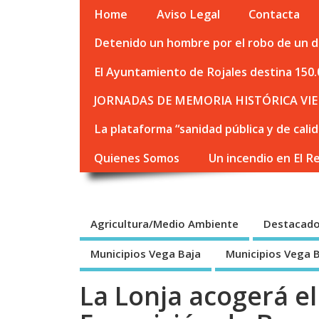
Home
Aviso Legal
Contacta
Detenido un hombre por el robo de un de
El Ayuntamiento de Rojales destina 150.
JORNADAS DE MEMORIA HISTÓRICA VIE
La plataforma “sanidad pública y de cali
Quienes Somos
Un incendio en El R
Agricultura/Medio Ambiente
Destacad
Municipios Vega Baja
Municipios Vega 
La Lonja acogerá el