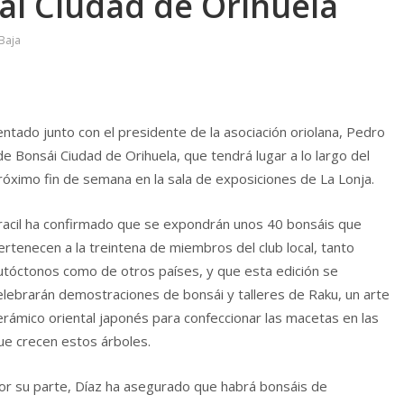
ái Ciudad de Orihuela
Baja
ntado junto con el presidente de la asociación oriolana, Pedro
 de Bonsái Ciudad de Orihuela, que tendrá lugar a lo largo del
róximo fin de semana en la sala de exposiciones de La Lonja.
racil ha confirmado que se expondrán unos 40 bonsáis que
ertenecen a la treintena de miembros del club local, tanto
utóctonos como de otros países, y que esta edición se
elebrarán demostraciones de bonsái y talleres de Raku, un arte
erámico oriental japonés para confeccionar las macetas en las
ue crecen estos árboles.
or su parte, Díaz ha asegurado que habrá bonsáis de