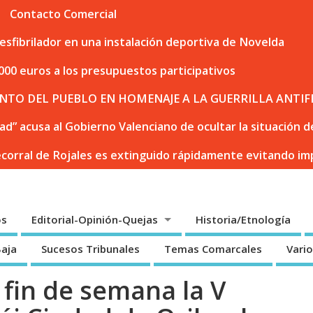
Contacto Comercial
sfibrilador en una instalación deportiva de Novelda
000 euros a los presupuestos participativos
NTO DEL PUEBLO EN HOMENAJE A LA GUERRILLA ANTIF
dad” acusa al Gobierno Valenciano de ocultar la situación
ecorral de Rojales es extinguido rápidamente evitando i
os
Editorial-Opinión-Quejas
Historia/Etnología
Baja
Sucesos Tribunales
Temas Comarcales
Vari
 fin de semana la V