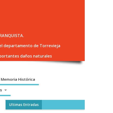
RANQUISTA.
 del departamento de Torrevieja
mportantes daños naturales
Memoria Histórica
os
Ultimas Entradas