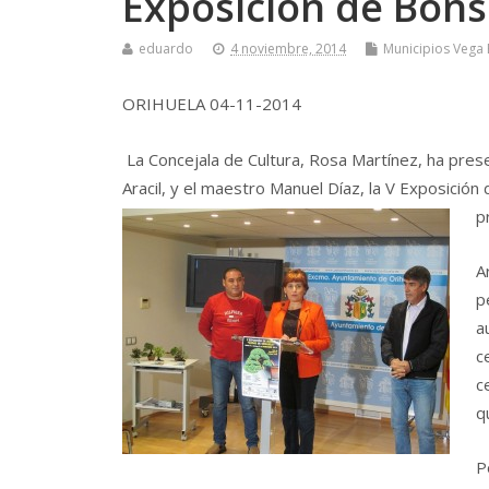
Exposición de Bons
eduardo
4 noviembre, 2014
Municipios Vega 
ORIHUELA 04-11-2014
La Concejala de Cultura, Rosa Martínez, ha prese
Aracil, y el maestro Manuel Díaz, la V Exposición
p
A
p
a
c
c
q
P